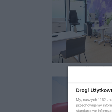
Jeden z gabinetów w Cent
Drogi Użytkow
My, naszych 1162 zau
przechowujemy informa
standardowe informac