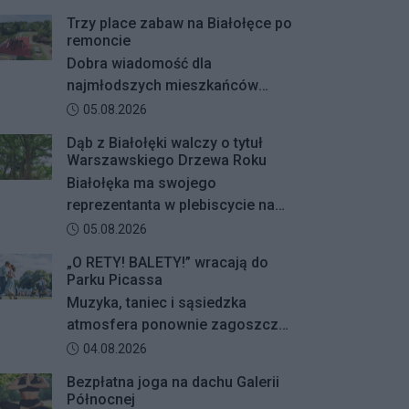
Trzy place zabaw na Białołęce po
remoncie
Dobra wiadomość dla
najmłodszych mieszkańców
Białołęki i ich rodziców.
Data dodania artykułu:
05.08.2026
Zakończyły się remonty
Dąb z Białołęki walczy o tytuł
nawierzchni na trzech placach
Warszawskiego Drzewa Roku
zabaw – przy ulicach
Białołęka ma swojego
Kiersnowskiego, Ruskowy Bród i
reprezentanta w plebiscycie na
Ceramicznej.
Warszawskie Drzewo Roku. Do
Data dodania artykułu:
05.08.2026
finałowej dwunastki
„O RETY! BALETY!” wracają do
zakwalifikował się okazały dąb
Parku Picassa
szypułkowy rosnący przy ul.
Muzyka, taniec i sąsiedzka
Konturowej. Teraz o zwycięstwie
atmosfera ponownie zagoszczą
zadecydują głosy mieszkańców.
w Parku Picassa. Już 7 sierpnia
Data dodania artykułu:
04.08.2026
rozpocznie się VII edycja
Bezpłatna joga na dachu Galerii
plenerowych potańcówek „O
Północnej