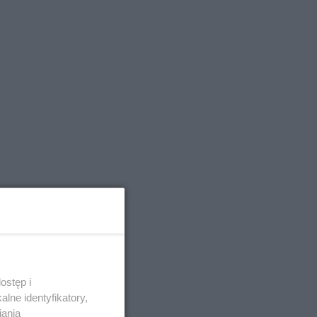
ostęp i
lne identyfikatory,
iania