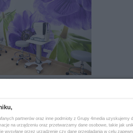
rum Medycznym Warszawa Myśliborska
niku,
fanych partnerów oraz inne podmioty z Grupy 4media uzyskujemy d
cje na urządzeniu oraz przetwarzamy dane osobowe, takie jak unika
je wysyłane przez urządzenie czy dane przeglądania w celu zapewn