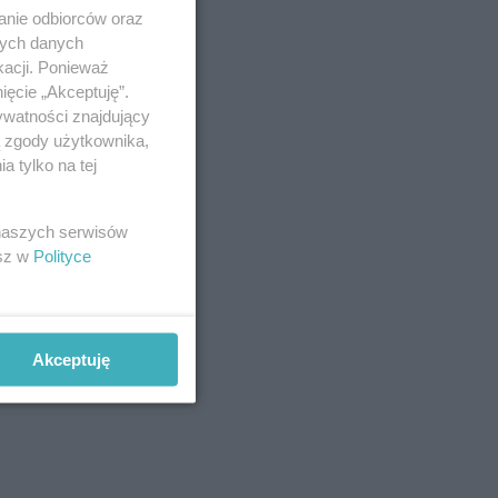
anie odbiorców oraz
nych danych
kacji. Ponieważ
ięcie „Akceptuję”.
ywatności znajdujący
ą zgody użytkownika,
 tylko na tej
 naszych serwisów
esz w
Polityce
Akceptuję