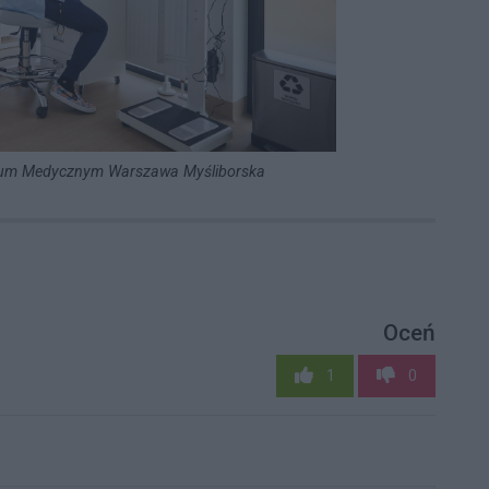
rum Medycznym Warszawa Myśliborska
Oceń
1
0