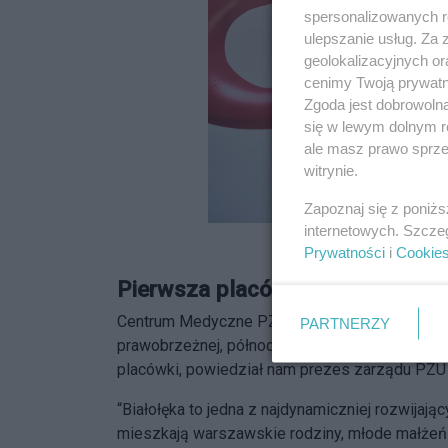
spersonalizowanych re
ulepszanie usług. Za
geolokalizacyjnych or
cenimy Twoją prywatno
Zgoda jest dobrowoln
się w lewym dolnym r
ale masz prawo sprzec
witrynie.
Zapoznaj się z poniż
internetowych. Szcze
Jeden z gabinetów w Cent
Prywatności
i
Cookie
Pierwsza placówka PZU Zdrowie
Centrum Medyczne PZU Zdrowie Warszawa Myśl
PARTNERZY
prawobrzeżnej, północnej części Warszawy. O t
placówki, powiedział nam prezes zarządu PZU 
“Białołęka to jedna z najdynamiczniej rozwijają
mieszkają warszawskie rodziny, młode małżeństw