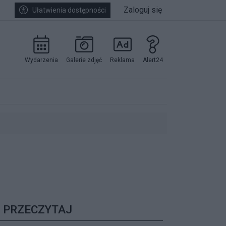
Zaloguj się
Ułatwienia dostępności
Wydarzenia
Galerie zdjęć
Reklama
Alert24
kowników.
PRZECZYTAJ