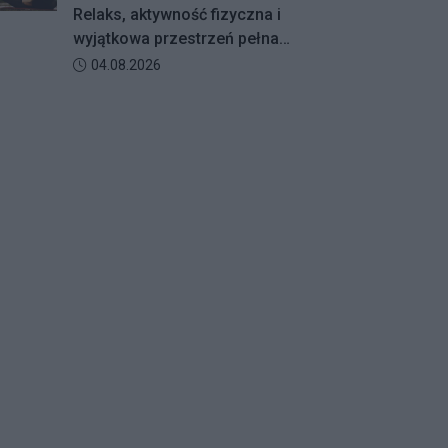
RETY! BALETY!
Relaks, aktywność fizyczna i
wyjątkowa przestrzeń pełna
zieleni – Galeria Północna wraz z
Data dodania artykułu:
04.08.2026
Klubem Fitness Zdrofit
zapraszają mieszkańców na
bezpłatne zajęcia jogi.