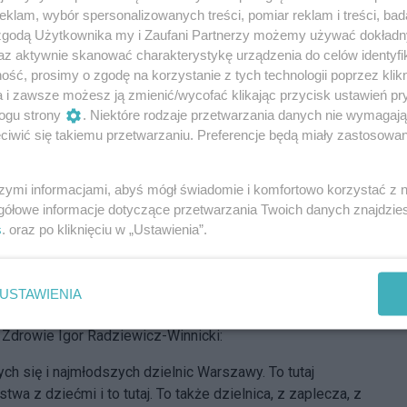
klam, wybór spersonalizowanych treści, pomiar reklam i treści, bad
 zgodą Użytkownika my i Zaufani Partnerzy możemy używać dokład
az aktywnie skanować charakterystykę urządzenia do celów identyfi
ść, prosimy o zgodę na korzystanie z tych technologii poprzez klikn
a i zawsze możesz ją zmienić/wycofać klikając przycisk ustawień pr
ogu strony
. Niektóre rodzaje przetwarzania danych nie wymagaj
iwić się takiemu przetwarzaniu. Preferencje będą miały zastosowania
szymi informacjami, abyś mógł świadomie i komfortowo korzystać z
gółowe informacje dotyczące przetwarzania Twoich danych znajdzi
rum Medycznym Warszawa Myśliborska
s
. oraz po kliknięciu w „Ustawienia”.
 na Białołęce
iborska to pierwsza inwestycja operatora w
USTAWIENIA
ym, dlaczego wybrano tę lokalizację na otwarcie nowej
Zdrowie Igor Radziewicz-Winnicki:
cych się i najmłodszych dzielnic Warszawy. To tutaj
a z dziećmi i to tutaj. To także dzielnica, z zaplecza, z