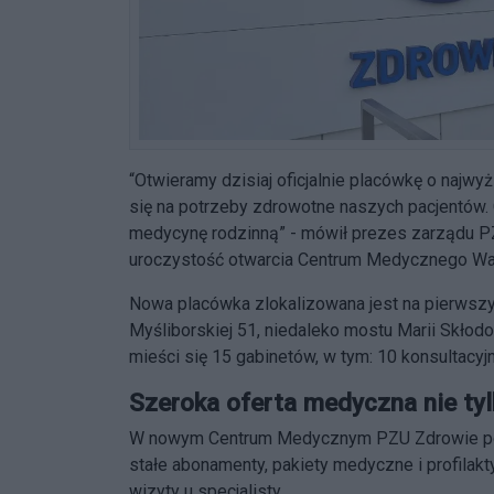
“Otwieramy dzisiaj oficjalnie placówkę o najw
się na potrzeby zdrowotne naszych pacjentów. 
medycynę rodzinną” - mówił prezes zarządu P
uroczystość otwarcia Centrum Medycznego Wa
Nowa placówka zlokalizowana jest na pierwszy
Myśliborskiej 51, niedaleko mostu Marii Skłodo
mieści się 15 gabinetów, w tym: 10 konsultacyj
Szeroka oferta medyczna nie ty
W nowym Centrum Medycznym PZU Zdrowie pomo
stałe abonamenty, pakiety medyczne i profilakt
wizyty u specjalisty.