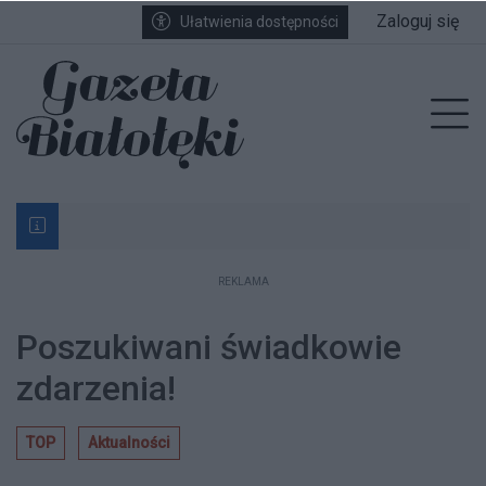
Przejdź do głównych treści
Przejdź do wyszukiwarki
Przejdź do głównego menu
Zaloguj się
Ułatwienia dostępności
enu
Prz
REKLAMA
Bardzo ważna informacja dla podatników posiada
Poszukiwani świadkowie zdarzenia!
Najlepsze serwisy rowerowe na Białołęce. Zobaczc
Gdzie zjeść najlepsze jagodzianki na Białołęce?
Gdzie obejrzeć mecze Euro? Strefy kibica na Biało
Poszukiwani Daniel i Mateusz Bełdyccy
Na Białołęce szykuje się wiele nowych ważnych in
Radni przyznali środki na projekt IV linii metra
Kolejne utrudnienia wzdłuż Myśliborskiej
Nieoczekiwane znalezisko na Białołęce: Pyton kró
Rozpoczęło się głosowanie w 10. edycji budżetu
Poszukiwani świadkowie
zdarzenia!
TOP
Aktualności