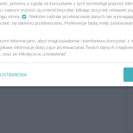
ść, prosimy o zgodę na korzystanie z tych technologii poprzez klikn
a i zawsze możesz ją zmienić/wycofać klikając przycisk ustawień pr
ogu strony
. Niektóre rodzaje przetwarzania danych nie wymagaj
iwić się takiemu przetwarzaniu. Preferencje będą miały zastosowania
szymi informacjami, abyś mógł świadomie i komfortowo korzystać z
gółowe informacje dotyczące przetwarzania Twoich danych znajdzi
s
. oraz po kliknięciu w „Ustawienia”.
USTAWIENIA