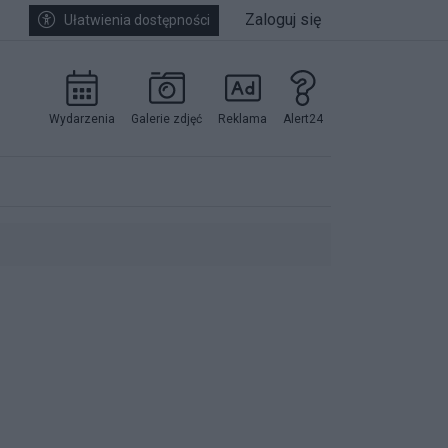
Zaloguj się
Ułatwienia dostępności
Wydarzenia
Galerie zdjęć
Reklama
Alert24
kowników.