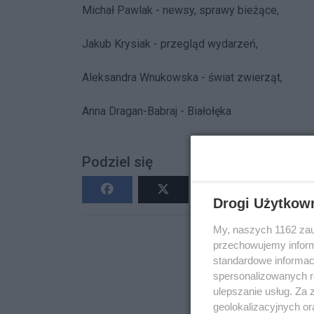
Michał Pawlak - newsy, sprawy bieżące,
Jakub Krysiak - przegląd wydarzeń,
Aleksandra Wnukowska - świat zwierząt,
Anna Dragan-Babraj - Białołęka
Podziel się
Drogi Użytkow
My, naszych 1162 zau
przechowujemy informa
standardowe informac
spersonalizowanych re
ulepszanie usług. Za
geolokalizacyjnych or