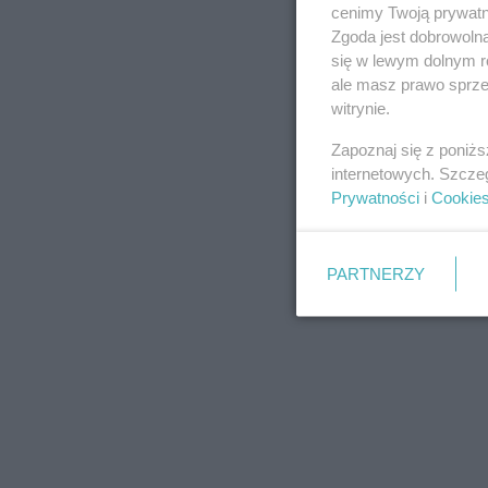
cenimy Twoją prywatno
Zgoda jest dobrowoln
się w lewym dolnym r
ale masz prawo sprzec
witrynie.
Zapoznaj się z poniż
internetowych. Szcze
Prywatności
i
Cookie
PARTNERZY