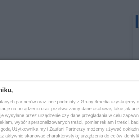
niku,
fanych partnerów oraz inne podmioty z Grupy 4media uzyskujemy d
cje na urządzeniu oraz przetwarzamy dane osobowe, takie jak unika
je wysyłane przez urządzenie czy dane przeglądania w celu zapewn
klam, wybór spersonalizowanych treści, pomiar reklam i treści, bad
 zgodą Użytkownika my i Zaufani Partnerzy możemy używać dokład
az aktywnie skanować charakterystykę urządzenia do celów identyfi