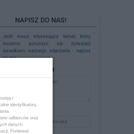
NAPISZ DO NAS!
Jeśli masz interesujący temat, który
możemy poruszyć lub byłeś(aś)
świadkiem ważnego zdarzenia - napisz
do nas.
Pole wymagane
Treść wiadomości
ostęp i
lne identyfikatory,
Pole opcjonalne
Imię i nazwisko
iania
anie odbiorców oraz
nych danych
kacji. Ponieważ