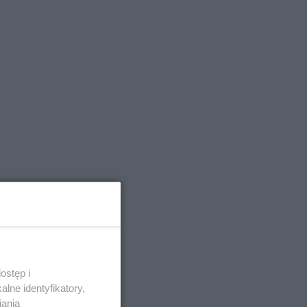
ostęp i
lne identyfikatory,
iania