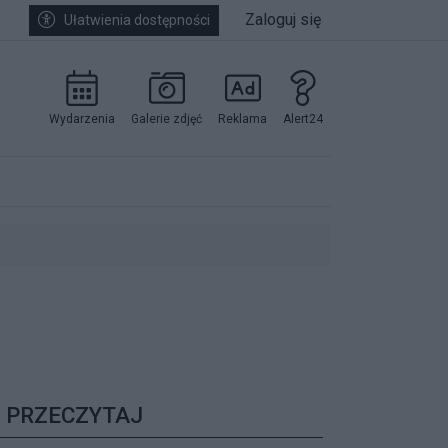
Zaloguj się
Ułatwienia dostępności
Wydarzenia
Galerie zdjęć
Reklama
Alert24
kowników.
PRZECZYTAJ