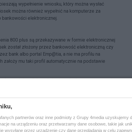
spieszają wypełnienie wniosku, który można wysłać
Wniosek można również wypełnić na komputerze za
bankowości elektronicznej.
zenia 800 plus są przekazywane w formie elektronicznej
sek został złożony przez bankowość elektroniczną czy
zez bank albo portal Emp@tia, a nie ma profilu na
założy mu taki profil automatycznie na podstawie
wypłaty zależy od daty złożenia wniosku z wymaganymi
ypełniony wniosek z wymaganymi dokumentami do 30
30 czerwca 2025 r., co oznacza, że zachowa ciągłość
niku,
fanych partnerów oraz inne podmioty z Grupy 4media uzyskujemy d
cje na urządzeniu oraz przetwarzamy dane osobowe, takie jak unika
je wysyłane przez urządzenie czy dane przeglądania w celu zapewn