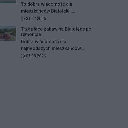
szypułkowy rosnący przy ul.
To dobra wiadomość dla
Konturowej. Teraz o zwycięstwie
mieszkańców Białołęki i
zadecydują głosy mieszkańców.
miłośników aktywnego
Data dodania artykułu:
31.07.2026
wypoczynku. Boisko
Trzy place zabaw na Białołęce po
wielofunkcyjne w Parku Magiczna
remoncie
zostanie kompleksowo
Dobra wiadomość dla
zmodernizowane.
najmłodszych mieszkańców
Białołęki i ich rodziców.
Data dodania artykułu:
05.08.2026
Zakończyły się remonty
nawierzchni na trzech placach
zabaw – przy ulicach
Kiersnowskiego, Ruskowy Bród i
Ceramicznej.