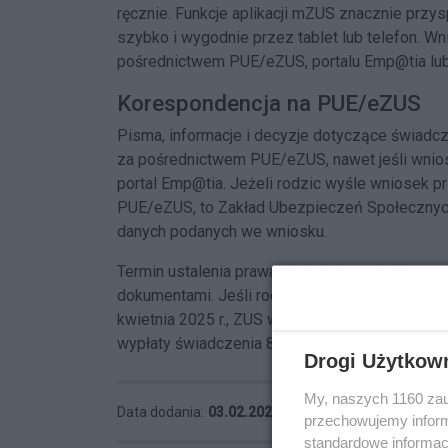
ręcznie. Funkcje aplikacji mZUS znacznie przy
szybko i wygodnie przez tablet lub telefon. 
pośrednictwem PUE/eZUS, portalu Emp@tia lub 
Korespondencja na PUE/eZUS
Pisma, informacje i decyzje dotyczące świadc
za pośrednictwem PUE/eZUS, nawet jeśli wnio
portal Emp@tia. Jeżeli rodzic wyśle wniosek pr
PUE/eZUS, to Zakład Ubezpieczeń Społecznych 
danych podanych we wniosku.
Termin ustalenia prawa do świadczenia i jego 
dokumentami. Jeśli rodzic złoży poprawnie w
kwietnia 2025 r., ZUS wypłaci świadczenie do 
wypłaty świadczenia 800 plus.
Drogi Użytkow
My, naszych 1160 zau
Data dodania:
03.02.2025 14:08
przechowujemy informa
standardowe informac