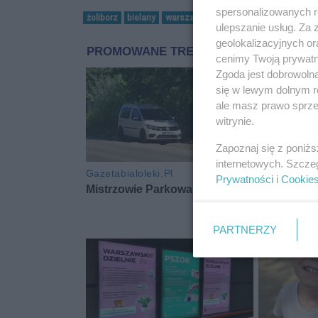
spersonalizowanych re
żoliborz
bielany
warszawa
ulepszanie usług. Za
geolokalizacyjnych or
cenimy Twoją prywatno
Zgoda jest dobrowoln
się w lewym dolnym r
ale masz prawo sprzec
witrynie.
Zapoznaj się z poniż
internetowych. Szcze
Prywatności
i
Cookie
PARTNERZY