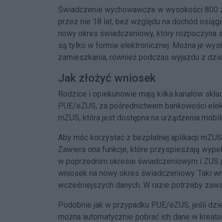
Świadczenie wychowawcze w wysokości 800 zł
przez nie 18 lat, bez względu na dochód osiąg
nowy okres świadczeniowy, który rozpoczyna si
są tylko w formie elektronicznej. Można je wys
zamieszkania, również podczas wyjazdu z dzieć
Jak złożyć wniosek
Rodzice i opiekunowie mają kilka kanałów skła
PUE/eZUS, za pośrednictwem bankowości elektr
mZUS, która jest dostępna na urządzenia mobil
Aby móc korzystać z bezpłatnej aplikacji mZUS
Zawiera ona funkcje, które przyspieszają wypeł
w poprzednim okresie świadczeniowym i ZUS pr
wniosek na nowy okres świadczeniowy. Taki w
wcześniejszych danych. W razie potrzeby zaw
Podobnie jak w przypadku PUE/eZUS, jeśli dz
można automatycznie pobrać ich dane w kreato