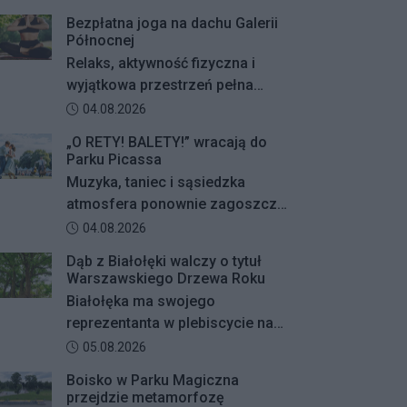
Bezpłatna joga na dachu Galerii
Północnej
Relaks, aktywność fizyczna i
wyjątkowa przestrzeń pełna
zieleni – Galeria Północna wraz z
Data dodania artykułu:
04.08.2026
Klubem Fitness Zdrofit
„O RETY! BALETY!” wracają do
zapraszają mieszkańców na
Parku Picassa
bezpłatne zajęcia jogi.
Muzyka, taniec i sąsiedzka
atmosfera ponownie zagoszczą
w Parku Picassa. Już 7 sierpnia
Data dodania artykułu:
04.08.2026
rozpocznie się VII edycja
Dąb z Białołęki walczy o tytuł
plenerowych potańcówek „O
Warszawskiego Drzewa Roku
RETY! BALETY!
Białołęka ma swojego
reprezentanta w plebiscycie na
Warszawskie Drzewo Roku. Do
Data dodania artykułu:
05.08.2026
finałowej dwunastki
Boisko w Parku Magiczna
zakwalifikował się okazały dąb
przejdzie metamorfozę