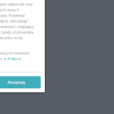
anie odbiorców oraz
nych danych
kacji. Ponieważ
ięcie „Akceptuję”.
ywatności znajdujący
ą zgody użytkownika,
 tylko na tej
 naszych serwisów
esz w
Polityce
Akceptuję