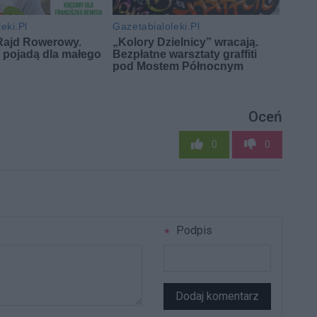
Oceń
0
0
Podpis
Dodaj komentarz