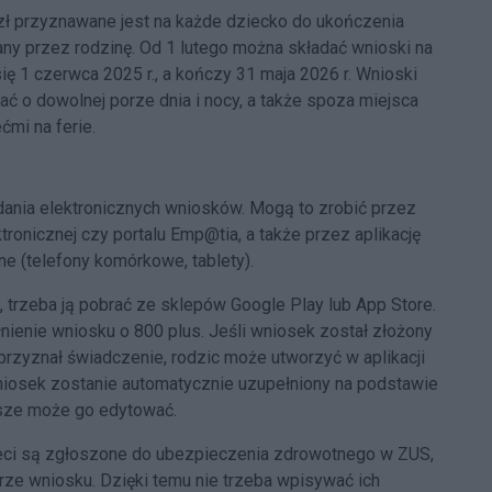
 przyznawane jest na każde dziecko do ukończenia
any przez rodzinę. Od 1 lutego można składać wnioski na
ę 1 czerwca 2025 r., a kończy 31 maja 2026 r. Wnioski
łać o dowolnej porze dnia i nocy, a także spoza miejsca
mi na ferie.
dania elektronicznych wniosków. Mogą to zrobić przez
onicznej czy portalu Emp@tia, a także przez aplikację
ne (telefony komórkowe, tablety).
, trzeba ją pobrać ze sklepów Google Play lub App Store.
nienie wniosku o 800 plus. Jeśli wniosek został złożony
zyznał świadczenie, rodzic może utworzyć w aplikacji
niosek zostanie automatycznie uzupełniony na podstawie
sze może go edytować.
ieci są zgłoszone do ubezpieczenia zdrowotnego w ZUS,
rze wniosku. Dzięki temu nie trzeba wpisywać ich