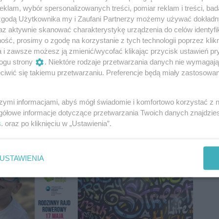
klam, wybór spersonalizowanych treści, pomiar reklam i treści, bad
 zgodą Użytkownika my i Zaufani Partnerzy możemy używać dokład
az aktywnie skanować charakterystykę urządzenia do celów identyfi
ść, prosimy o zgodę na korzystanie z tych technologii poprzez klikn
a i zawsze możesz ją zmienić/wycofać klikając przycisk ustawień pr
ogu strony
. Niektóre rodzaje przetwarzania danych nie wymagaj
iwić się takiemu przetwarzaniu. Preferencje będą miały zastosowania
szymi informacjami, abyś mógł świadomie i komfortowo korzystać z
gółowe informacje dotyczące przetwarzania Twoich danych znajdzi
s
. oraz po kliknięciu w „Ustawienia”.
USTAWIENIA