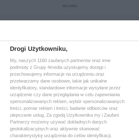
REKLAMA
Drogi Użytkowniku,
My, naszych 1160 zaufanych partnerów oraz inne
podmioty z Grupy 4media uzyskujemy dostęp i
przechowujemy informacje na urządzeniu oraz
przetwarzamy dane osobowe, takie jak unikalne
Kontakt
Redakcja
Reklama
Regulamin
identyfikatory, standardowe informacje wysyłane przez
Polityka prywatności
urządzenie czy dane przeglądania w celu zapewniania
spersonalizowanych reklam, wybór spersonalizowanych
treści, pomiar reklam i treści, badanie odbiorców oraz
Zapisz się do newslettera
ulepszanie usług. Za zgodą Użytkownika my i Zaufani
Dołącz do grona ludzi najlepiej poinformowanych!
Partnerzy możemy używać dokładnych danych
geolokalizacyjnych oraz aktywnie skanować
Zapisz się »
charakterystykę urządzenia do celów identyfikacji.