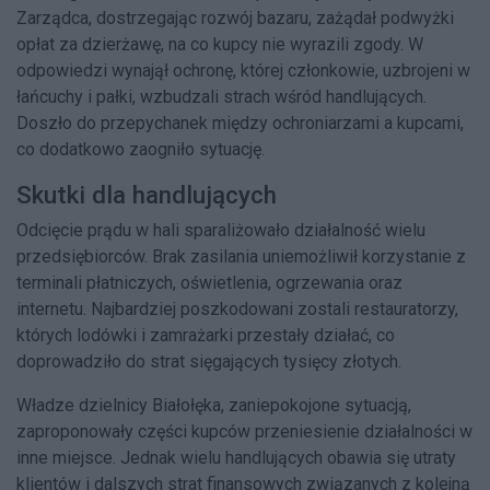
Zarządca, dostrzegając rozwój bazaru, zażądał podwyżki
opłat za dzierżawę, na co kupcy nie wyrazili zgody. W
odpowiedzi wynajął ochronę, której członkowie, uzbrojeni w
łańcuchy i pałki, wzbudzali strach wśród handlujących.
Doszło do przepychanek między ochroniarzami a kupcami,
co dodatkowo zaogniło sytuację.
Skutki dla handlujących
Odcięcie prądu w hali sparaliżowało działalność wielu
przedsiębiorców. Brak zasilania uniemożliwił korzystanie z
terminali płatniczych, oświetlenia, ogrzewania oraz
internetu. Najbardziej poszkodowani zostali restauratorzy,
których lodówki i zamrażarki przestały działać, co
doprowadziło do strat sięgających tysięcy złotych.
Władze dzielnicy Białołęka, zaniepokojone sytuacją,
zaproponowały części kupców przeniesienie działalności w
inne miejsce. Jednak wielu handlujących obawia się utraty
klientów i dalszych strat finansowych związanych z kolejną