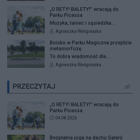
o zwycięstwie zadecydują głosy
– Galeria Północna wraz z Klubem
mieszkańców.
„O RETY! BALETY!” wracają do
Fitness Zdrofit zapraszają
Parku Picassa
mieszkańców na bezpłatne zajęcia
Muzyka, taniec i sąsiedzka
jogi.
atmosfera ponownie zagoszczą w
Autor artykułu:
Agnieszka Wielgołaska
Parku Picassa. Już 7 sierpnia
Boisko w Parku Magiczna przejdzie
rozpocznie się VII edycja
metamorfozę
plenerowych potańcówek „O RETY!
To dobra wiadomość dla
BALETY!
mieszkańców Białołęki i miłośników
Autor artykułu:
Agnieszka Wielgołaska
aktywnego wypoczynku. Boisko
wielofunkcyjne w Parku Magiczna
PRZECZYTAJ
zostanie kompleksowo
Kliknij 
zmodernizowane.
„O RETY! BALETY!” wracają do
Parku Picassa
Data dodania artykułu:
04.08.2026
Bezpłatna joga na dachu Galerii