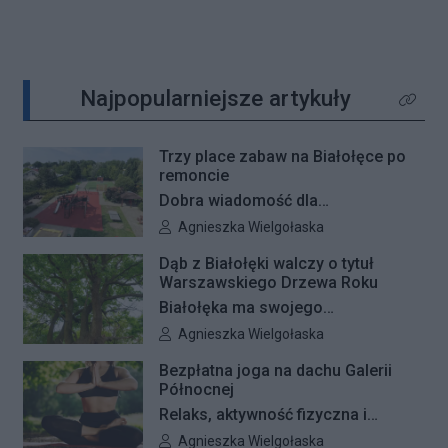
Najpopularniejsze artykuły
Kliknij 
Trzy place zabaw na Białołęce po
remoncie
Dobra wiadomość dla
najmłodszych mieszkańców
Autor artykułu:
Agnieszka Wielgołaska
Białołęki i ich rodziców. Zakończyły
Dąb z Białołęki walczy o tytuł
się remonty nawierzchni na trzech
Warszawskiego Drzewa Roku
placach zabaw – przy ulicach
Białołęka ma swojego
Kiersnowskiego, Ruskowy Bród i
reprezentanta w plebiscycie na
Autor artykułu:
Agnieszka Wielgołaska
Ceramicznej.
Warszawskie Drzewo Roku. Do
Bezpłatna joga na dachu Galerii
finałowej dwunastki zakwalifikował
Północnej
się okazały dąb szypułkowy
Relaks, aktywność fizyczna i
rosnący przy ul. Konturowej. Teraz
wyjątkowa przestrzeń pełna zieleni
Autor artykułu:
Agnieszka Wielgołaska