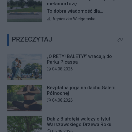
rozpocznie się VII edycja
metamorfozę
plenerowych potańcówek „O RETY!
To dobra wiadomość dla
BALETY!
mieszkańców Białołęki i miłośników
Autor artykułu:
Agnieszka Wielgołaska
aktywnego wypoczynku. Boisko
wielofunkcyjne w Parku Magiczna
PRZECZYTAJ
zostanie kompleksowo
Kliknij 
zmodernizowane.
„O RETY! BALETY!” wracają do
Parku Picassa
Data dodania artykułu:
04.08.2026
Bezpłatna joga na dachu Galerii
Północnej
Data dodania artykułu:
04.08.2026
Dąb z Białołęki walczy o tytuł
Warszawskiego Drzewa Roku
Data dodania artykułu:
05.08.2026