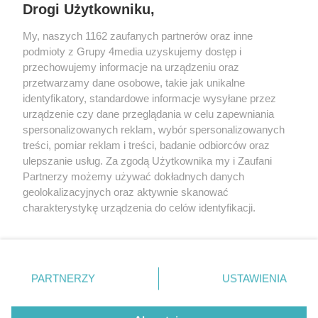
Drogi Użytkowniku,
My, naszych 1162 zaufanych partnerów oraz inne
podmioty z Grupy 4media uzyskujemy dostęp i
przechowujemy informacje na urządzeniu oraz
przetwarzamy dane osobowe, takie jak unikalne
Kontakt
Redakcja
Reklama
Regulamin
identyfikatory, standardowe informacje wysyłane przez
Polityka prywatności
urządzenie czy dane przeglądania w celu zapewniania
spersonalizowanych reklam, wybór spersonalizowanych
treści, pomiar reklam i treści, badanie odbiorców oraz
Zapisz się do newslettera
ulepszanie usług. Za zgodą Użytkownika my i Zaufani
Dołącz do grona ludzi najlepiej poinformowanych!
Partnerzy możemy używać dokładnych danych
geolokalizacyjnych oraz aktywnie skanować
Zapisz się »
charakterystykę urządzenia do celów identyfikacji.
Ponieważ cenimy Twoją prywatność, prosimy o zgodę na
Szukaj
korzystanie z tych technologii poprzez kliknięcie
„Akceptuję”. Zgoda jest dobrowolna i zawsze możesz ją
zmienić/wycofać klikając przycisk ustawień prywatności
PARTNERZY
USTAWIENIA
znajdujący się w lewym dolnym rogu strony
. Niektóre
Facebook.com
X.com
Instagram.com
rodzaje przetwarzania danych nie wymagają zgody
użytkownika, ale masz prawo sprzeciwić się takiemu