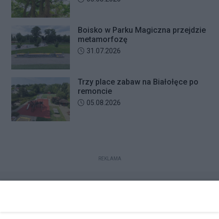
Boisko w Parku Magiczna przejdzie
metamorfozę
Data dodania artykułu:
31.07.2026
Trzy place zabaw na Białołęce po
remoncie
Data dodania artykułu:
05.08.2026
REKLAMA