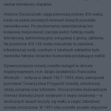
niemal letniskowy charakter.
Historia Choszczówki sięga pierwszej połowy XIX wieku,
kiedy na wykarczowanych terenach leśnych powstała
niewielka wieś. Po uruchomieniu nadwiślańskiej linii
kolejowej miejscowość zaczęła pełnić funkcję osady
letniskowej, administracyjnie związanej z gminą Jabłonna.
Na przełomie XIX i XX wieku mieszkało tu zaledwie
kilkadziesiąt osób, a jednym z lokalnych zakładów była
niewielka fabryka stolarsko-budowlana produkująca meble.
Dynamiczniejszy rozwój osiedla nastąpił w okresie
międzywojennym, m.in. dzięki działalności Franciszka
Wodiczki – sołtysa w latach 1927–1933, który zainicjował
powstanie Towarzystwa Przyjaciół Osiedla, ochotniczej
straży pożarnej oraz biblioteki. Choszczówka doświadczyła
również dramatycznych wydarzeń II wojny światowej – w
okolicznych lasach toczyły się walki, a część zabudowy
została zniszczona. W 1951 roku osiedle zostało włączone