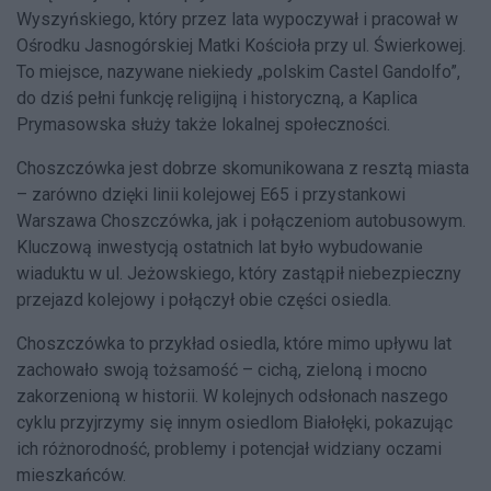
Wyszyńskiego, który przez lata wypoczywał i pracował w
Ośrodku Jasnogórskiej Matki Kościoła przy ul. Świerkowej.
To miejsce, nazywane niekiedy „polskim Castel Gandolfo”,
do dziś pełni funkcję religijną i historyczną, a Kaplica
Prymasowska służy także lokalnej społeczności.
Choszczówka jest dobrze skomunikowana z resztą miasta
– zarówno dzięki linii kolejowej E65 i przystankowi
Warszawa Choszczówka, jak i połączeniom autobusowym.
Kluczową inwestycją ostatnich lat było wybudowanie
wiaduktu w ul. Jeżowskiego, który zastąpił niebezpieczny
przejazd kolejowy i połączył obie części osiedla.
Choszczówka to przykład osiedla, które mimo upływu lat
zachowało swoją tożsamość – cichą, zieloną i mocno
zakorzenioną w historii. W kolejnych odsłonach naszego
cyklu przyjrzymy się innym osiedlom Białołęki, pokazując
ich różnorodność, problemy i potencjał widziany oczami
mieszkańców.