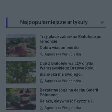
Najpopularniejsze artykuły
Kliknij 
Trzy place zabaw na Białołęce po
remoncie
Dobra wiadomość dla
najmłodszych mieszkańców
Autor artykułu:
Agnieszka Wielgołaska
Białołęki i ich rodziców. Zakończyły
Dąb z Białołęki walczy o tytuł
się remonty nawierzchni na trzech
Warszawskiego Drzewa Roku
placach zabaw – przy ulicach
Białołęka ma swojego
Kiersnowskiego, Ruskowy Bród i
reprezentanta w plebiscycie na
Autor artykułu:
Agnieszka Wielgołaska
Ceramicznej.
Warszawskie Drzewo Roku. Do
Bezpłatna joga na dachu Galerii
finałowej dwunastki zakwalifikował
Północnej
się okazały dąb szypułkowy
Relaks, aktywność fizyczna i
rosnący przy ul. Konturowej. Teraz
wyjątkowa przestrzeń pełna zieleni
Autor artykułu:
Agnieszka Wielgołaska
o zwycięstwie zadecydują głosy