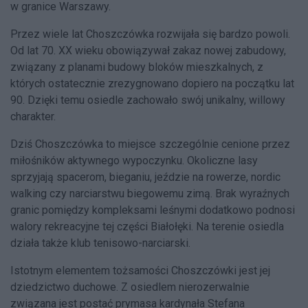
w granice Warszawy.
Przez wiele lat Choszczówka rozwijała się bardzo powoli.
Od lat 70. XX wieku obowiązywał zakaz nowej zabudowy,
związany z planami budowy bloków mieszkalnych, z
których ostatecznie zrezygnowano dopiero na początku lat
90. Dzięki temu osiedle zachowało swój unikalny, willowy
charakter.
Dziś Choszczówka to miejsce szczególnie cenione przez
miłośników aktywnego wypoczynku. Okoliczne lasy
sprzyjają spacerom, bieganiu, jeździe na rowerze, nordic
walking czy narciarstwu biegowemu zimą. Brak wyraźnych
granic pomiędzy kompleksami leśnymi dodatkowo podnosi
walory rekreacyjne tej części Białołęki. Na terenie osiedla
działa także klub tenisowo-narciarski.
Istotnym elementem tożsamości Choszczówki jest jej
dziedzictwo duchowe. Z osiedlem nierozerwalnie
związana jest postać prymasa kardynała Stefana