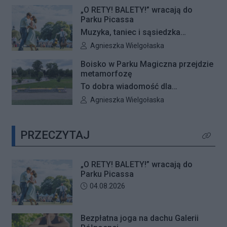
– Galeria Północna wraz z Klubem
mieszkańców.
„O RETY! BALETY!” wracają do
Fitness Zdrofit zapraszają
Parku Picassa
mieszkańców na bezpłatne zajęcia
Muzyka, taniec i sąsiedzka
jogi.
atmosfera ponownie zagoszczą w
Autor artykułu:
Agnieszka Wielgołaska
Parku Picassa. Już 7 sierpnia
Boisko w Parku Magiczna przejdzie
rozpocznie się VII edycja
metamorfozę
plenerowych potańcówek „O RETY!
To dobra wiadomość dla
BALETY!
mieszkańców Białołęki i miłośników
Autor artykułu:
Agnieszka Wielgołaska
aktywnego wypoczynku. Boisko
wielofunkcyjne w Parku Magiczna
PRZECZYTAJ
zostanie kompleksowo
Kliknij 
zmodernizowane.
„O RETY! BALETY!” wracają do
Parku Picassa
Data dodania artykułu:
04.08.2026
Bezpłatna joga na dachu Galerii