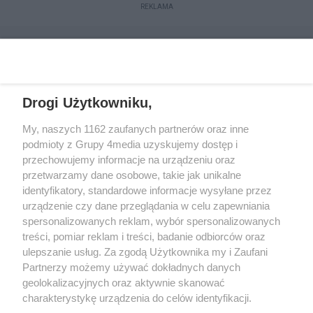
REKLAMA
Drogi Użytkowniku,
My, naszych 1162 zaufanych partnerów oraz inne
podmioty z Grupy 4media uzyskujemy dostęp i
przechowujemy informacje na urządzeniu oraz
przetwarzamy dane osobowe, takie jak unikalne
Kontakt
Redakcja
Reklama
Regulamin
identyfikatory, standardowe informacje wysyłane przez
Polityka prywatności
urządzenie czy dane przeglądania w celu zapewniania
spersonalizowanych reklam, wybór spersonalizowanych
treści, pomiar reklam i treści, badanie odbiorców oraz
Zapisz się do newslettera
ulepszanie usług. Za zgodą Użytkownika my i Zaufani
Dołącz do grona ludzi najlepiej poinformowanych!
Partnerzy możemy używać dokładnych danych
geolokalizacyjnych oraz aktywnie skanować
Zapisz się »
charakterystykę urządzenia do celów identyfikacji.
Ponieważ cenimy Twoją prywatność, prosimy o zgodę na