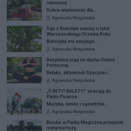
remoncie
Dobra wiadomość dla
najmłodszych mieszkańców
Autor artykułu:
Agnieszka Wielgołaska
Białołęki i ich rodziców. Zakończyły
Dąb z Białołęki walczy o tytuł
się remonty nawierzchni na trzech
Warszawskiego Drzewa Roku
placach zabaw – przy ulicach
Białołęka ma swojego
Kiersnowskiego, Ruskowy Bród i
reprezentanta w plebiscycie na
Autor artykułu:
Agnieszka Wielgołaska
Ceramicznej.
Warszawskie Drzewo Roku. Do
Bezpłatna joga na dachu Galerii
finałowej dwunastki zakwalifikował
Północnej
się okazały dąb szypułkowy
Relaks, aktywność fizyczna i
rosnący przy ul. Konturowej. Teraz
wyjątkowa przestrzeń pełna zieleni
Autor artykułu:
Agnieszka Wielgołaska
o zwycięstwie zadecydują głosy
– Galeria Północna wraz z Klubem
mieszkańców.
„O RETY! BALETY!” wracają do
Fitness Zdrofit zapraszają
Parku Picassa
mieszkańców na bezpłatne zajęcia
Muzyka, taniec i sąsiedzka
jogi.
atmosfera ponownie zagoszczą w
Autor artykułu:
Agnieszka Wielgołaska
Parku Picassa. Już 7 sierpnia
Boisko w Parku Magiczna przejdzie
rozpocznie się VII edycja
metamorfozę