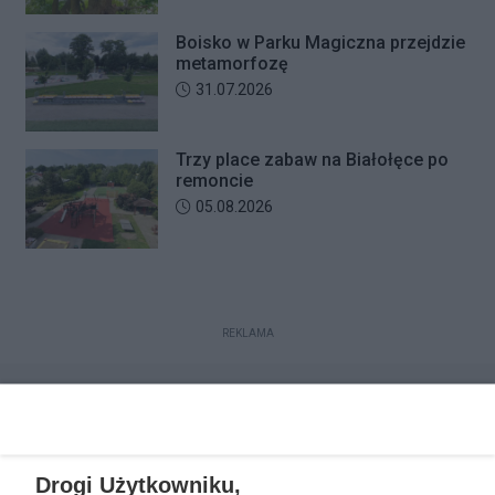
Boisko w Parku Magiczna przejdzie
metamorfozę
Data dodania artykułu:
31.07.2026
Trzy place zabaw na Białołęce po
remoncie
Data dodania artykułu:
05.08.2026
REKLAMA
Drogi Użytkowniku,