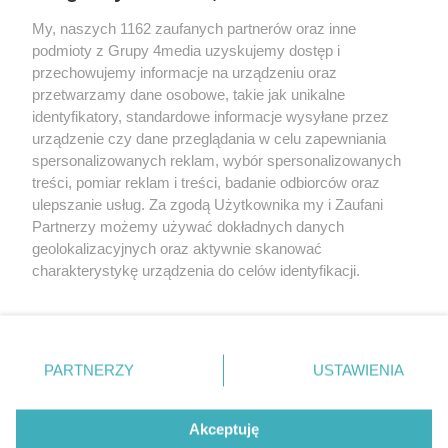
My, naszych 1162 zaufanych partnerów oraz inne
podmioty z Grupy 4media uzyskujemy dostęp i
przechowujemy informacje na urządzeniu oraz
przetwarzamy dane osobowe, takie jak unikalne
Kontakt
Redakcja
Reklama
Regulamin
identyfikatory, standardowe informacje wysyłane przez
Polityka prywatności
urządzenie czy dane przeglądania w celu zapewniania
spersonalizowanych reklam, wybór spersonalizowanych
treści, pomiar reklam i treści, badanie odbiorców oraz
Zapisz się do newslettera
ulepszanie usług. Za zgodą Użytkownika my i Zaufani
Dołącz do grona ludzi najlepiej poinformowanych!
Partnerzy możemy używać dokładnych danych
geolokalizacyjnych oraz aktywnie skanować
Zapisz się »
charakterystykę urządzenia do celów identyfikacji.
Ponieważ cenimy Twoją prywatność, prosimy o zgodę na
Szukaj
korzystanie z tych technologii poprzez kliknięcie
„Akceptuję”. Zgoda jest dobrowolna i zawsze możesz ją
zmienić/wycofać klikając przycisk ustawień prywatności
PARTNERZY
USTAWIENIA
znajdujący się w lewym dolnym rogu strony
. Niektóre
Facebook.com
X.com
Instagram.com
rodzaje przetwarzania danych nie wymagają zgody
użytkownika, ale masz prawo sprzeciwić się takiemu
Akceptuję
przetwarzaniu. Preferencje będą miały zastosowania tylko