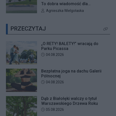
plenerowych potańcówek „O RETY!
To dobra wiadomość dla
BALETY!
mieszkańców Białołęki i miłośników
Autor artykułu:
Agnieszka Wielgołaska
aktywnego wypoczynku. Boisko
wielofunkcyjne w Parku Magiczna
PRZECZYTAJ
zostanie kompleksowo
Kliknij 
zmodernizowane.
„O RETY! BALETY!” wracają do
Parku Picassa
Data dodania artykułu:
04.08.2026
Bezpłatna joga na dachu Galerii
Północnej
Data dodania artykułu:
04.08.2026
Dąb z Białołęki walczy o tytuł
Warszawskiego Drzewa Roku
Data dodania artykułu:
05.08.2026