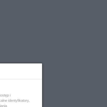
ostęp i
lne identyfikatory,
iania