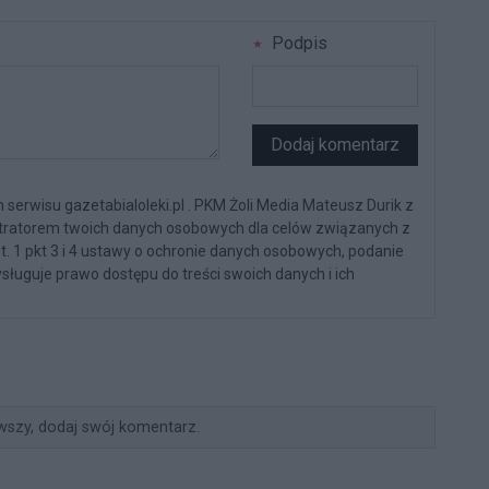
Podpis
Dodaj komentarz
serwisu gazetabialoleki.pl . PKM Żoli Media Mateusz Durik z
stratorem twoich danych osobowych dla celów związanych z
st. 1 pkt 3 i 4 ustawy o ochronie danych osobowych, podanie
sługuje prawo dostępu do treści swoich danych i ich
wszy, dodaj swój komentarz.