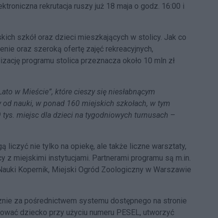
ktroniczna rekrutacja ruszy już 18 maja o godz. 16:00 i
ich szkół oraz dzieci mieszkających w stolicy. Jak co
nie oraz szeroką ofertę zajęć rekreacyjnych,
lizację programu stolica przeznacza około 10 mln zł
ato w Mieście”, które cieszy się niesłabnącym
 od nauki, w ponad 160 miejskich szkołach, w tym
tys. miejsc dla dzieci na tygodniowych turnusach
–
liczyć nie tylko na opiekę, ale także liczne warsztaty,
 z miejskimi instytucjami. Partnerami programu są m.in.
ki Kopernik, Miejski Ogród Zoologiczny w Warszawie
znie za pośrednictwem systemu dostępnego na stronie
rować dziecko przy użyciu numeru PESEL, utworzyć