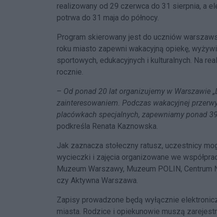
realizowany od 29 czerwca do 31 sierpnia, a ele
potrwa do 31 maja do północy.
Program skierowany jest do uczniów warszawsk
roku miasto zapewni wakacyjną opiekę, wyżywie
sportowych, edukacyjnych i kulturalnych. Na rea
rocznie.
–
Od ponad 20 lat organizujemy w Warszawie „L
zainteresowaniem. Podczas wakacyjnej przerwy
placówkach specjalnych, zapewniamy ponad 39 
podkreśla Renata Kaznowska.
Jak zaznacza stołeczny ratusz, uczestnicy mogą 
wycieczki i zajęcia organizowane we współpracy
Muzeum Warszawy, Muzeum POLIN, Centrum Nau
czy Aktywna Warszawa.
Zapisy prowadzone będą wyłącznie elektronic
miasta. Rodzice i opiekunowie muszą zarejest