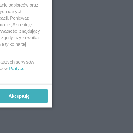
anie odbiorców oraz
nych danych
kacji. Ponieważ
ięcie „Akceptuję”.
ywatności znajdujący
ą zgody użytkownika,
 tylko na tej
 naszych serwisów
esz w
Polityce
Akceptuję