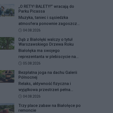
„O RETY! BALETY!” wracają do
Parku Picassa
Muzyka, taniec i sąsiedzka
atmosfera ponownie zagoszczą
w Parku Picassa. Już 7 sierpnia
Data dodania artykułu:
04.08.2026
rozpocznie się VII edycja
Dąb z Białołęki walczy o tytuł
plenerowych potańcówek „O
Warszawskiego Drzewa Roku
RETY! BALETY!
Białołęka ma swojego
reprezentanta w plebiscycie na
Warszawskie Drzewo Roku. Do
Data dodania artykułu:
05.08.2026
finałowej dwunastki
Bezpłatna joga na dachu Galerii
zakwalifikował się okazały dąb
Północnej
szypułkowy rosnący przy ul.
Relaks, aktywność fizyczna i
Konturowej. Teraz o zwycięstwie
wyjątkowa przestrzeń pełna
zadecydują głosy mieszkańców.
zieleni – Galeria Północna wraz z
Data dodania artykułu:
04.08.2026
Klubem Fitness Zdrofit
Trzy place zabaw na Białołęce po
zapraszają mieszkańców na
remoncie