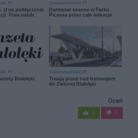
Oceń
0
0