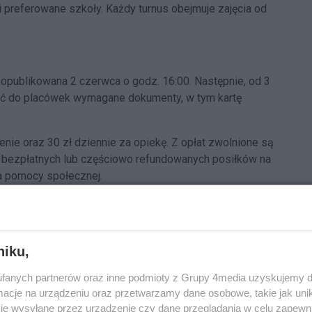
 i preferowane szkoły. Każdy turnus obejmuje zajęcia od
opublikowana 2 czerwca o godz. 16:00. Następnie, od 3
zyć do placówek wymagane dokumenty, w tym kartę
nie oraz 30 zł dziennie za opiekę. Z opłat zwolnione są
z bezpłatnych lub częściowo refundowanych posiłków na
a pomocy społecznej.
poniedziałku do piątku, w godzinach od 7:00–8:00 do
gotowuje indywidualnie, dostosowując go do wieku
niku,
e około tysiąca dodatkowych zajęć specjalistycznych
fanych partnerów oraz inne podmioty z Grupy 4media uzyskujemy d
, ogrodach jordanowskich oraz ośrodkach sportu i
cje na urządzeniu oraz przetwarzamy dane osobowe, takie jak unika
ież miejskie boiska, hale sportowe i baseny.
je wysyłane przez urządzenie czy dane przeglądania w celu zapewn