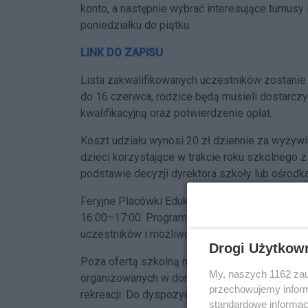
konto, a następnie wybrać interesujące turnusy
poniedziałku do piątku.
LINK DO ZAPISU
Lista zakwalifikowanych uczestników zostanie 
do 16 czerwca, rodzice będą musieli dostarc
kwalifikacyjną oraz potwierdzenie opłat.
Koszt udziału wynosi 20 zł dziennie za wyżywie
dzieci korzystające w trakcie roku szkolnego 
podstawie decyzji dyrektora szkoły lub ośrodk
Feryjne Placówki Edukacyjne będą działały od 
16:00–17:00. Program zajęć każda szkoła przy
uczestników i możliwości organizacyjnych.
Drogi Użytkow
Poza ofertą szkolną miasto przygotowało takż
My, naszych 1162 zau
organizowanych w domach kultury, bibliotekach
przechowujemy informa
rekreacji. Do dyspozycji uczestników będą równ
standardowe informac