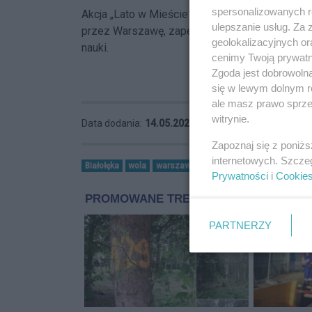
spersonalizowanych re
Akcja „Lato w Mieście” od lat pozostaje jedną
ulepszanie usług. Za
przez Warszawę, zapewniając dzieciom bezpie
geolokalizacyjnych or
nauki.
cenimy Twoją prywatno
Zgoda jest dobrowoln
się w lewym dolnym r
ale masz prawo sprzec
witrynie.
Data dodania:
14.05.2026 10:10
Zapoznaj się z poniż
internetowych. Szcze
Białołęka
wola
warszawa
Bemowo
bielany żoliborz
Prywatności
i
Cookie
PARTNERZY