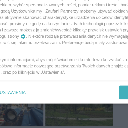
klam, wybór spersonalizowanych treści, pomiar reklam i treści, bad
 z największych wakacyjnych inicjatyw organizowanych
 zgodą Użytkownika my i Zaufani Partnerzy możemy używać dokład
czny i aktywny wypoczynek podczas letniej przerwy od
az aktywnie skanować charakterystykę urządzenia do celów identyfi
ść, prosimy o zgodę na korzystanie z tych technologii poprzez klikn
a i zawsze możesz ją zmienić/wycofać klikając przycisk ustawień pr
ogu strony
. Niektóre rodzaje przetwarzania danych nie wymagaj
iwić się takiemu przetwarzaniu. Preferencje będą miały zastosowania
szymi informacjami, abyś mógł świadomie i komfortowo korzystać z
gółowe informacje dotyczące przetwarzania Twoich danych znajdzi
s
. oraz po kliknięciu w „Ustawienia”.
USTAWIENIA