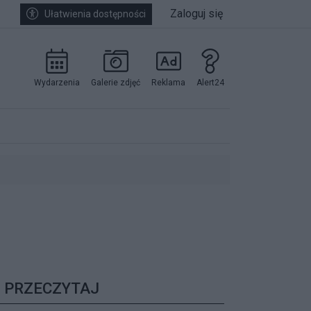
Zaloguj się
Ułatwienia dostępności
Wydarzenia
Galerie zdjęć
Reklama
Alert24
kowników.
PRZECZYTAJ