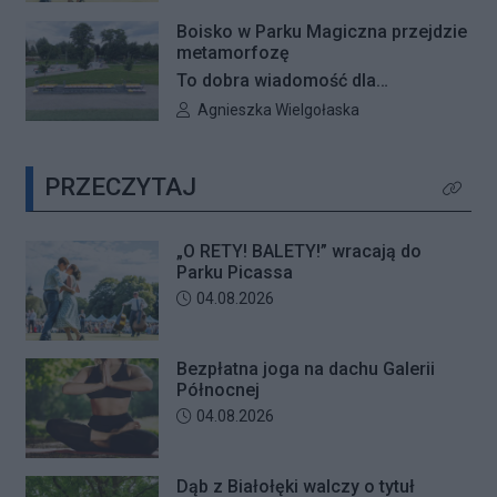
Parku Picassa. Już 7 sierpnia
Boisko w Parku Magiczna przejdzie
rozpocznie się VII edycja
metamorfozę
plenerowych potańcówek „O RETY!
To dobra wiadomość dla
BALETY!
mieszkańców Białołęki i miłośników
Autor artykułu:
Agnieszka Wielgołaska
aktywnego wypoczynku. Boisko
wielofunkcyjne w Parku Magiczna
PRZECZYTAJ
zostanie kompleksowo
Kliknij 
zmodernizowane.
„O RETY! BALETY!” wracają do
Parku Picassa
Data dodania artykułu:
04.08.2026
Bezpłatna joga na dachu Galerii
Północnej
Data dodania artykułu:
04.08.2026
Dąb z Białołęki walczy o tytuł