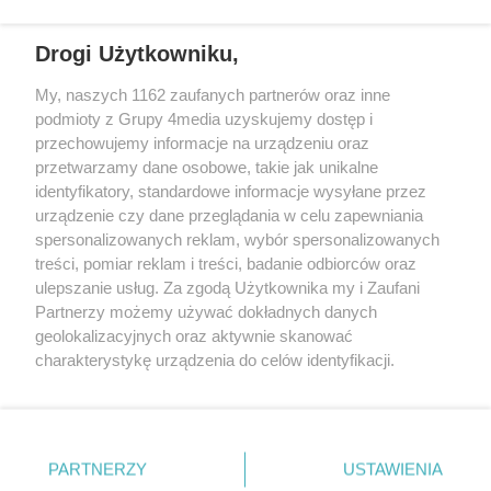
Drogi Użytkowniku,
My, naszych 1162 zaufanych partnerów oraz inne
podmioty z Grupy 4media uzyskujemy dostęp i
przechowujemy informacje na urządzeniu oraz
przetwarzamy dane osobowe, takie jak unikalne
Kontakt
Redakcja
Reklama
Regulamin
identyfikatory, standardowe informacje wysyłane przez
Polityka prywatności
urządzenie czy dane przeglądania w celu zapewniania
spersonalizowanych reklam, wybór spersonalizowanych
treści, pomiar reklam i treści, badanie odbiorców oraz
Zapisz się do newslettera
ulepszanie usług. Za zgodą Użytkownika my i Zaufani
Dołącz do grona ludzi najlepiej poinformowanych!
Partnerzy możemy używać dokładnych danych
geolokalizacyjnych oraz aktywnie skanować
Zapisz się »
charakterystykę urządzenia do celów identyfikacji.
Ponieważ cenimy Twoją prywatność, prosimy o zgodę na
Szukaj
korzystanie z tych technologii poprzez kliknięcie
„Akceptuję”. Zgoda jest dobrowolna i zawsze możesz ją
zmienić/wycofać klikając przycisk ustawień prywatności
PARTNERZY
USTAWIENIA
znajdujący się w lewym dolnym rogu strony
. Niektóre