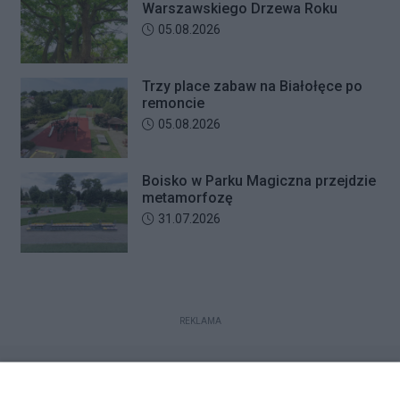
Warszawskiego Drzewa Roku
Data dodania artykułu:
05.08.2026
Trzy place zabaw na Białołęce po
remoncie
Data dodania artykułu:
05.08.2026
Boisko w Parku Magiczna przejdzie
metamorfozę
Data dodania artykułu:
31.07.2026
REKLAMA