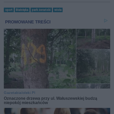
sport
Białołęka
park żerański
wisła