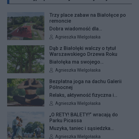
Kliknij 
Trzy place zabaw na Białołęce po
remoncie
Dobra wiadomość dla
najmłodszych mieszkańców
Autor artykułu:
Agnieszka Wielgołaska
Białołęki i ich rodziców. Zakończyły
Dąb z Białołęki walczy o tytuł
się remonty nawierzchni na trzech
Warszawskiego Drzewa Roku
placach zabaw – przy ulicach
Białołęka ma swojego
Kiersnowskiego, Ruskowy Bród i
reprezentanta w plebiscycie na
Autor artykułu:
Agnieszka Wielgołaska
Ceramicznej.
Warszawskie Drzewo Roku. Do
Bezpłatna joga na dachu Galerii
finałowej dwunastki zakwalifikował
Północnej
się okazały dąb szypułkowy
Relaks, aktywność fizyczna i
rosnący przy ul. Konturowej. Teraz
wyjątkowa przestrzeń pełna zieleni
Autor artykułu:
Agnieszka Wielgołaska
o zwycięstwie zadecydują głosy
– Galeria Północna wraz z Klubem
mieszkańców.
„O RETY! BALETY!” wracają do
Fitness Zdrofit zapraszają
Parku Picassa
mieszkańców na bezpłatne zajęcia
Muzyka, taniec i sąsiedzka
jogi.
atmosfera ponownie zagoszczą w
Autor artykułu:
Agnieszka Wielgołaska