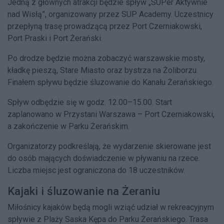
Jedną z głównych atrakcji będzie spływ „SUPer Aktywnie
nad Wisłą”, organizowany przez SUP Academy. Uczestnicy
przepłyną trasę prowadzącą przez Port Czerniakowski,
Port Praski i Port Żerański.
Po drodze będzie można zobaczyć warszawskie mosty,
kładkę pieszą, Stare Miasto oraz bystrza na Żoliborzu.
Finałem spływu będzie śluzowanie do Kanału Żerańskiego.
Spływ odbędzie się w godz. 12.00–15.00. Start
zaplanowano w Przystani Warszawa – Port Czerniakowski,
a zakończenie w Parku Żerańskim.
Organizatorzy podkreślają, że wydarzenie skierowane jest
do osób mających doświadczenie w pływaniu na rzece.
Liczba miejsc jest ograniczona do 18 uczestników.
Kajaki i śluzowanie na Żeraniu
Miłośnicy kajaków będą mogli wziąć udział w rekreacyjnym
spływie z Plaży Saska Kępa do Parku Żerańskiego. Trasa