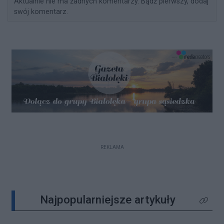
Aktualnie nie ma żadnych komentarzy. Bądź pierwszy, dodaj
swój komentarz.
REKLAMA
Najpopularniejsze artykuły
Kliknij 