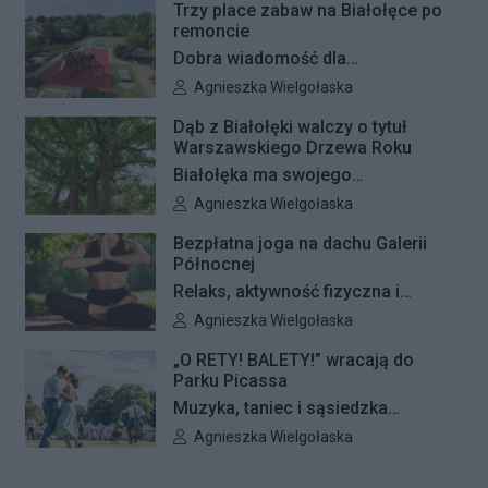
Trzy place zabaw na Białołęce po
remoncie
Dobra wiadomość dla
najmłodszych mieszkańców
Autor artykułu:
Agnieszka Wielgołaska
Białołęki i ich rodziców. Zakończyły
Dąb z Białołęki walczy o tytuł
się remonty nawierzchni na trzech
Warszawskiego Drzewa Roku
placach zabaw – przy ulicach
Białołęka ma swojego
Kiersnowskiego, Ruskowy Bród i
reprezentanta w plebiscycie na
Autor artykułu:
Agnieszka Wielgołaska
Ceramicznej.
Warszawskie Drzewo Roku. Do
Bezpłatna joga na dachu Galerii
finałowej dwunastki zakwalifikował
Północnej
się okazały dąb szypułkowy
Relaks, aktywność fizyczna i
rosnący przy ul. Konturowej. Teraz
wyjątkowa przestrzeń pełna zieleni
Autor artykułu:
Agnieszka Wielgołaska
o zwycięstwie zadecydują głosy
– Galeria Północna wraz z Klubem
mieszkańców.
„O RETY! BALETY!” wracają do
Fitness Zdrofit zapraszają
Parku Picassa
mieszkańców na bezpłatne zajęcia
Muzyka, taniec i sąsiedzka
jogi.
atmosfera ponownie zagoszczą w
Autor artykułu:
Agnieszka Wielgołaska
Parku Picassa. Już 7 sierpnia
rozpocznie się VII edycja