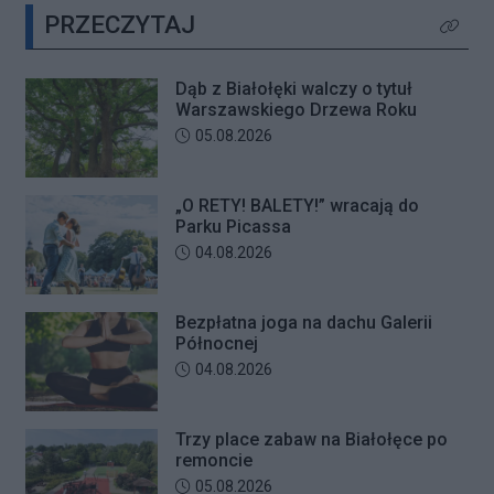
PRZECZYTAJ
plenerowych potańcówek „O RETY!
Kliknij 
BALETY!
Dąb z Białołęki walczy o tytuł
Warszawskiego Drzewa Roku
Data dodania artykułu:
05.08.2026
„O RETY! BALETY!” wracają do
Parku Picassa
Data dodania artykułu:
04.08.2026
Bezpłatna joga na dachu Galerii
Północnej
Data dodania artykułu:
04.08.2026
Trzy place zabaw na Białołęce po
remoncie
Data dodania artykułu:
05.08.2026