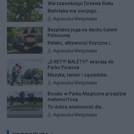
się remonty nawierzchni na trzech
Warszawskiego Drzewa Roku
placach zabaw – przy ulicach
Białołęka ma swojego
Kiersnowskiego, Ruskowy Bród i
reprezentanta w plebiscycie na
Autor artykułu:
Agnieszka Wielgołaska
Ceramicznej.
Warszawskie Drzewo Roku. Do
Bezpłatna joga na dachu Galerii
finałowej dwunastki zakwalifikował
Północnej
się okazały dąb szypułkowy
Relaks, aktywność fizyczna i
rosnący przy ul. Konturowej. Teraz
wyjątkowa przestrzeń pełna zieleni
Autor artykułu:
Agnieszka Wielgołaska
o zwycięstwie zadecydują głosy
– Galeria Północna wraz z Klubem
mieszkańców.
„O RETY! BALETY!” wracają do
Fitness Zdrofit zapraszają
Parku Picassa
mieszkańców na bezpłatne zajęcia
Muzyka, taniec i sąsiedzka
jogi.
atmosfera ponownie zagoszczą w
Autor artykułu:
Agnieszka Wielgołaska
Parku Picassa. Już 7 sierpnia
Boisko w Parku Magiczna przejdzie
rozpocznie się VII edycja
metamorfozę
plenerowych potańcówek „O RETY!
To dobra wiadomość dla
BALETY!
mieszkańców Białołęki i miłośników
Autor artykułu:
Agnieszka Wielgołaska
aktywnego wypoczynku. Boisko
wielofunkcyjne w Parku Magiczna