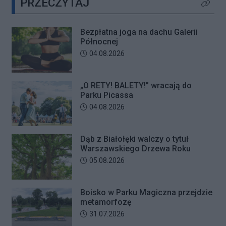
PRZECZYTAJ
zostanie kompleksowo
Kliknij 
zmodernizowane.
Bezpłatna joga na dachu Galerii
Północnej
Data dodania artykułu:
04.08.2026
„O RETY! BALETY!” wracają do
Parku Picassa
Data dodania artykułu:
04.08.2026
Dąb z Białołęki walczy o tytuł
Warszawskiego Drzewa Roku
Data dodania artykułu:
05.08.2026
Boisko w Parku Magiczna przejdzie
metamorfozę
Data dodania artykułu:
31.07.2026