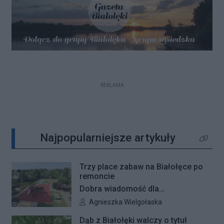
REKLAMA
Najpopularniejsze artykuły
Kliknij 
Trzy place zabaw na Białołęce po
remoncie
Dobra wiadomość dla
najmłodszych mieszkańców
Autor artykułu:
Agnieszka Wielgołaska
Białołęki i ich rodziców. Zakończyły
Dąb z Białołęki walczy o tytuł