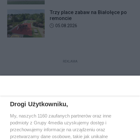
Trzy place zabaw na Białołęce po
remoncie
Data dodania artykułu:
05.08.2026
REKLAMA
Drogi Użytkowniku,
My, naszych 1160 zaufanych partnerów oraz inne
podmioty z Grupy 4media uzyskujemy dostęp i
przechowujemy informacje na urządzeniu oraz
przetwarzamy dane osobowe, takie jak unikalne
Kontakt
Redakcja
Reklama
Regulamin