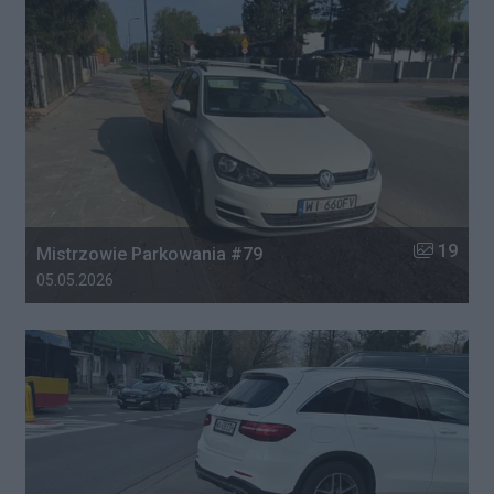
Liczba zdj
19
Mistrzowie Parkowania #79
Data dodania galerii:
05.05.2026