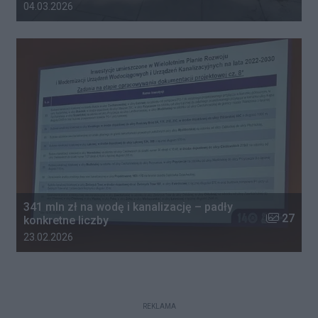
Data dodania galerii:
04.03.2026
341 mln zł na wodę i kanalizację – padły
Liczba zdj
27
konkretne liczby
Data dodania galerii:
23.02.2026
REKLAMA