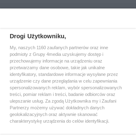
Drogi Użytkowniku,
My, naszych 1160 zaufanych partnerów oraz inne
podmioty z Grupy 4media uzyskujemy dostęp i
przechowujemy informacje na urządzeniu oraz
przetwarzamy dane osobowe, takie jak unikalne
Kontakt
Redakcja
Reklama
Regulamin
identyfikatory, standardowe informacje wysyłane przez
Polityka prywatności
urządzenie czy dane przeglądania w celu zapewniania
spersonalizowanych reklam, wybór spersonalizowanych
treści, pomiar reklam i treści, badanie odbiorców oraz
Zapisz się do newslettera
ulepszanie usług. Za zgodą Użytkownika my i Zaufani
Dołącz do grona ludzi najlepiej poinformowanych!
Partnerzy możemy używać dokładnych danych
geolokalizacyjnych oraz aktywnie skanować
Zapisz się »
charakterystykę urządzenia do celów identyfikacji.
Ponieważ cenimy Twoją prywatność, prosimy o zgodę na
Szukaj
korzystanie z tych technologii poprzez kliknięcie