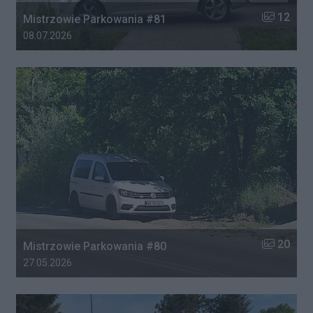
Liczba zdj
12
Mistrzowie Parkowania #81
Data dodania galerii:
08.07.2026
Liczba zdj
20
Mistrzowie Parkowania #80
Data dodania galerii:
27.05.2026