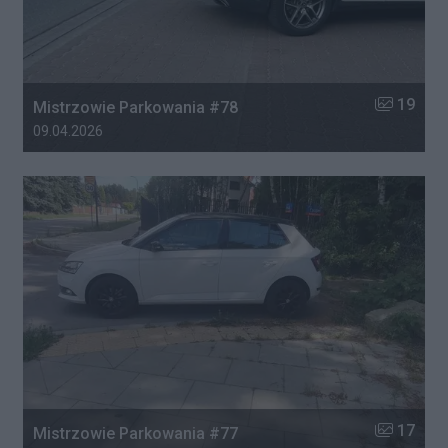
Liczba zdj
19
Mistrzowie Parkowania #78
Data dodania galerii:
09.04.2026
Liczba zdj
17
Mistrzowie Parkowania #77