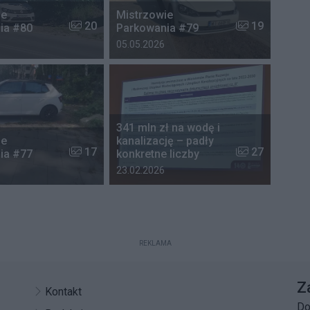
ie
Mistrzowie
ii:
Liczba zdjęć w galerii:
Liczba zdjęć w 
20
19
ia #80
Parkowania #79
 galerii:
Data dodania galerii:
05.05.2026
341 mln zł na wodę i
ie
kanalizację – padły
ii:
Liczba zdjęć w galerii:
Liczba zdjęć w 
17
27
ia #77
konkretne liczby
 galerii:
Data dodania galerii:
23.02.2026
REKLAMA
Z
Kontakt
Do