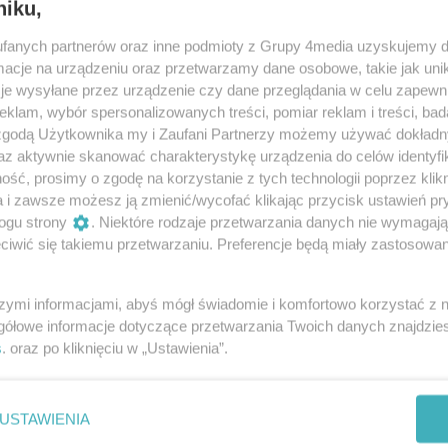
niku,
fanych partnerów oraz inne podmioty z Grupy 4media uzyskujemy d
cje na urządzeniu oraz przetwarzamy dane osobowe, takie jak unika
je wysyłane przez urządzenie czy dane przeglądania w celu zapewn
klam, wybór spersonalizowanych treści, pomiar reklam i treści, bad
78
 zgodą Użytkownika my i Zaufani Partnerzy możemy używać dokład
az aktywnie skanować charakterystykę urządzenia do celów identyfi
ść, prosimy o zgodę na korzystanie z tych technologii poprzez klikn
Oceń
a i zawsze możesz ją zmienić/wycofać klikając przycisk ustawień pr
ogu strony
. Niektóre rodzaje przetwarzania danych nie wymagaj
0
0
iwić się takiemu przetwarzaniu. Preferencje będą miały zastosowania
szymi informacjami, abyś mógł świadomie i komfortowo korzystać z
gółowe informacje dotyczące przetwarzania Twoich danych znajdzi
s
. oraz po kliknięciu w „Ustawienia”.
Podpis
USTAWIENIA