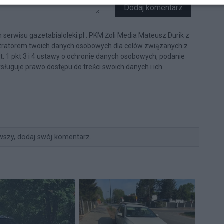
Dodaj komentarz
serwisu gazetabialoleki.pl . PKM Żoli Media Mateusz Durik z
stratorem twoich danych osobowych dla celów związanych z
st. 1 pkt 3 i 4 ustawy o ochronie danych osobowych, podanie
sługuje prawo dostępu do treści swoich danych i ich
wszy, dodaj swój komentarz.