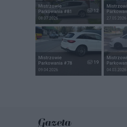
Mistrzowie
Mistrzow
Liczba zdjęć w galer
12
Parkowania #81
Parkowan
Data dodania galerii:
Data dodania
08.07.2026
27.05.2026
Mistrzowie
Mistrzow
Liczba zdjęć w galer
19
Parkowania #78
Parkowan
Data dodania galerii:
Data dodania
09.04.2026
04.03.2026