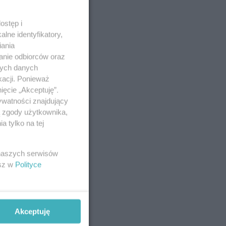
ostęp i
lne identyfikatory,
iania
anie odbiorców oraz
nych danych
kacji. Ponieważ
ięcie „Akceptuję”.
ywatności znajdujący
ą zgody użytkownika,
 tylko na tej
 naszych serwisów
esz w
Polityce
Akceptuję