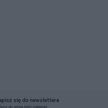
galerii:
galerii:
apisz się do newslettera
łącz do grona ludzi najlepiej