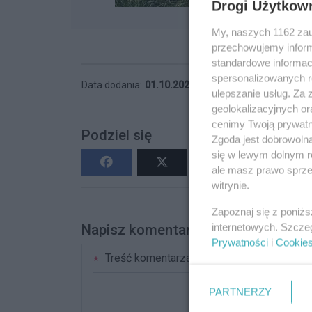
Drogi Użytkow
My, naszych 1162 zau
przechowujemy informa
standardowe informac
spersonalizowanych re
Data dodania:
01.10.2024 18:22
Wyświetleń:
13
ulepszanie usług. Za
geolokalizacyjnych or
cenimy Twoją prywatno
Podziel się
Zgoda jest dobrowoln
się w lewym dolnym r
ale masz prawo sprzec
witrynie.
Zapoznaj się z poniż
internetowych. Szcze
Napisz komentarz
Prywatności
i
Cookie
Treść komentarza
PARTNERZY