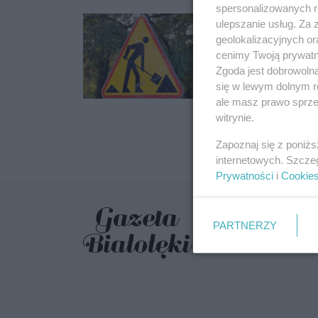
spersonalizowanych re
Kolejne utrudni
ulepszanie usług. Za
geolokalizacyjnych or
Od środy 16 sierpnia
cenimy Twoją prywatno
Tym razem z trudnoś
Zgoda jest dobrowoln
Kasztanowej.
się w lewym dolnym r
16.08.2023 13:
ale masz prawo sprzec
witrynie.
Zapoznaj się z poniż
internetowych. Szcze
Prywatności
i
Cookie
PARTNERZY