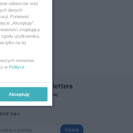
anie odbiorców oraz
nych danych
kacji. Ponieważ
ięcie „Akceptuję”.
ywatności znajdujący
ą zgody użytkownika,
 tylko na tej
 naszych serwisów
esz w
Polityce
apisz się do newslettera
Akceptuję
łącz do grona ludzi najlepiej
informowanych!
pisz się »
Szukaj