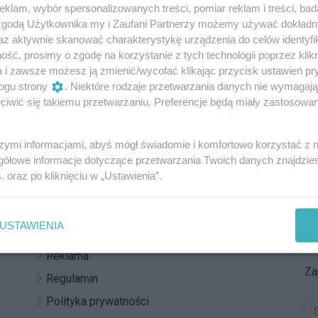
klam, wybór spersonalizowanych treści, pomiar reklam i treści, bad
enia wzdłuż Myśliborskiej
 zgodą Użytkownika my i Zaufani Partnerzy możemy używać dokład
az aktywnie skanować charakterystykę urządzenia do celów identyfi
 prace przy ulicy Myśliborskiej przesuną się na północ.
ść, prosimy o zgodę na korzystanie z tych technologii poprzez klikn
ciami skonfrontować się będą musieli mieszkańcy ul.
a i zawsze możesz ją zmienić/wycofać klikając przycisk ustawień pr
ogu strony
. Niektóre rodzaje przetwarzania danych nie wymagaj
08
1
iwić się takiemu przetwarzaniu. Preferencje będą miały zastosowania
szymi informacjami, abyś mógł świadomie i komfortowo korzystać z
REKLAMA
gółowe informacje dotyczące przetwarzania Twoich danych znajdzi
s
. oraz po kliknięciu w „Ustawienia”.
Z
Kontakt
USTAWIENIA
Do
Redakcja
po
Reklama
Za
Regulamin
Polityka prywatności