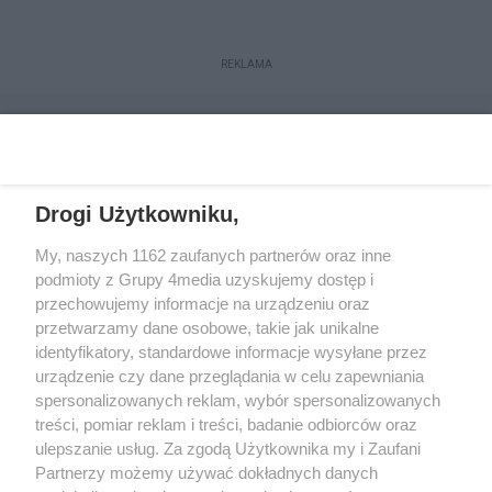
REKLAMA
Drogi Użytkowniku,
My, naszych 1162 zaufanych partnerów oraz inne
podmioty z Grupy 4media uzyskujemy dostęp i
przechowujemy informacje na urządzeniu oraz
przetwarzamy dane osobowe, takie jak unikalne
Kontakt
Redakcja
Reklama
Regulamin
identyfikatory, standardowe informacje wysyłane przez
Polityka prywatności
urządzenie czy dane przeglądania w celu zapewniania
spersonalizowanych reklam, wybór spersonalizowanych
treści, pomiar reklam i treści, badanie odbiorców oraz
Zapisz się do newslettera
ulepszanie usług. Za zgodą Użytkownika my i Zaufani
Dołącz do grona ludzi najlepiej poinformowanych!
Partnerzy możemy używać dokładnych danych