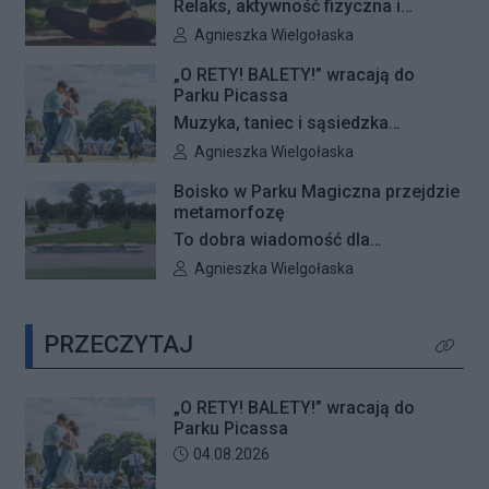
Relaks, aktywność fizyczna i
rosnący przy ul. Konturowej. Teraz
wyjątkowa przestrzeń pełna zieleni
Autor artykułu:
Agnieszka Wielgołaska
o zwycięstwie zadecydują głosy
– Galeria Północna wraz z Klubem
mieszkańców.
„O RETY! BALETY!” wracają do
Fitness Zdrofit zapraszają
Parku Picassa
mieszkańców na bezpłatne zajęcia
Muzyka, taniec i sąsiedzka
jogi.
atmosfera ponownie zagoszczą w
Autor artykułu:
Agnieszka Wielgołaska
Parku Picassa. Już 7 sierpnia
Boisko w Parku Magiczna przejdzie
rozpocznie się VII edycja
metamorfozę
plenerowych potańcówek „O RETY!
To dobra wiadomość dla
BALETY!
mieszkańców Białołęki i miłośników
Autor artykułu:
Agnieszka Wielgołaska
aktywnego wypoczynku. Boisko
wielofunkcyjne w Parku Magiczna
PRZECZYTAJ
zostanie kompleksowo
Kliknij 
zmodernizowane.
„O RETY! BALETY!” wracają do
Parku Picassa
Data dodania artykułu:
04.08.2026