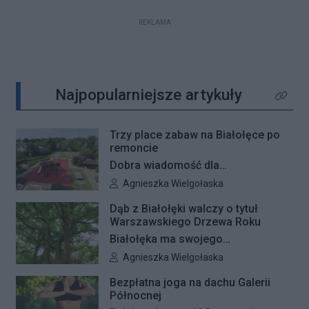
REKLAMA
Najpopularniejsze artykuły
Kliknij 
Trzy place zabaw na Białołęce po
remoncie
Dobra wiadomość dla
najmłodszych mieszkańców
Autor artykułu:
Agnieszka Wielgołaska
Białołęki i ich rodziców. Zakończyły
Dąb z Białołęki walczy o tytuł
się remonty nawierzchni na trzech
Warszawskiego Drzewa Roku
placach zabaw – przy ulicach
Białołęka ma swojego
Kiersnowskiego, Ruskowy Bród i
reprezentanta w plebiscycie na
Autor artykułu:
Agnieszka Wielgołaska
Ceramicznej.
Warszawskie Drzewo Roku. Do
Bezpłatna joga na dachu Galerii
finałowej dwunastki zakwalifikował
Północnej
się okazały dąb szypułkowy