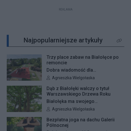
REKLAMA
Najpopularniejsze artykuły
Kliknij 
Trzy place zabaw na Białołęce po
remoncie
Dobra wiadomość dla
najmłodszych mieszkańców
Autor artykułu:
Agnieszka Wielgołaska
Białołęki i ich rodziców. Zakończyły
Dąb z Białołęki walczy o tytuł
się remonty nawierzchni na trzech
Warszawskiego Drzewa Roku
placach zabaw – przy ulicach
Białołęka ma swojego
Kiersnowskiego, Ruskowy Bród i
reprezentanta w plebiscycie na
Autor artykułu:
Agnieszka Wielgołaska
Ceramicznej.
Warszawskie Drzewo Roku. Do
Bezpłatna joga na dachu Galerii
finałowej dwunastki zakwalifikował
Północnej
się okazały dąb szypułkowy