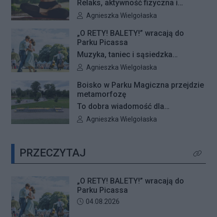
Relaks, aktywność fizyczna i
rosnący przy ul. Konturowej. Teraz
wyjątkowa przestrzeń pełna zieleni
Autor artykułu:
Agnieszka Wielgołaska
o zwycięstwie zadecydują głosy
– Galeria Północna wraz z Klubem
mieszkańców.
„O RETY! BALETY!” wracają do
Fitness Zdrofit zapraszają
Parku Picassa
mieszkańców na bezpłatne zajęcia
Muzyka, taniec i sąsiedzka
jogi.
atmosfera ponownie zagoszczą w
Autor artykułu:
Agnieszka Wielgołaska
Parku Picassa. Już 7 sierpnia
Boisko w Parku Magiczna przejdzie
rozpocznie się VII edycja
metamorfozę
plenerowych potańcówek „O RETY!
To dobra wiadomość dla
BALETY!
mieszkańców Białołęki i miłośników
Autor artykułu:
Agnieszka Wielgołaska
aktywnego wypoczynku. Boisko
wielofunkcyjne w Parku Magiczna
PRZECZYTAJ
zostanie kompleksowo
Kliknij 
zmodernizowane.
„O RETY! BALETY!” wracają do
Parku Picassa
Data dodania artykułu:
04.08.2026