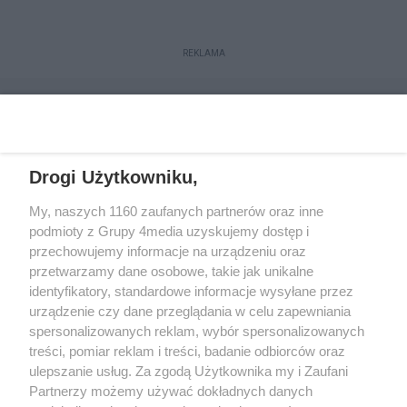
REKLAMA
Drogi Użytkowniku,
My, naszych 1160 zaufanych partnerów oraz inne
podmioty z Grupy 4media uzyskujemy dostęp i
przechowujemy informacje na urządzeniu oraz
przetwarzamy dane osobowe, takie jak unikalne
Kontakt
Redakcja
Reklama
Regulamin
identyfikatory, standardowe informacje wysyłane przez
Polityka prywatności
urządzenie czy dane przeglądania w celu zapewniania
spersonalizowanych reklam, wybór spersonalizowanych
treści, pomiar reklam i treści, badanie odbiorców oraz
Zapisz się do newslettera
ulepszanie usług. Za zgodą Użytkownika my i Zaufani
Dołącz do grona ludzi najlepiej poinformowanych!
Partnerzy możemy używać dokładnych danych