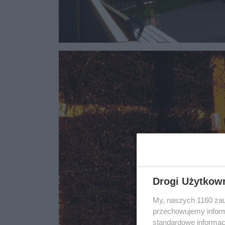
Drogi Użytkow
My, naszych 1160 zau
przechowujemy informa
standardowe informac