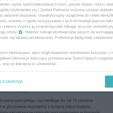
klam, wybór spersonalizowanych treści, pomiar reklam i treści, bad
 zgodą Użytkownika my i Zaufani Partnerzy możemy używać dokład
az aktywnie skanować charakterystykę urządzenia do celów identyfi
ść, prosimy o zgodę na korzystanie z tych technologii poprzez klikn
a i zawsze możesz ją zmienić/wycofać klikając przycisk ustawień pr
ogu strony
. Niektóre rodzaje przetwarzania danych nie wymagaj
iwić się takiemu przetwarzaniu. Preferencje będą miały zastosowania
szymi informacjami, abyś mógł świadomie i komfortowo korzystać z
plac zabaw
gółowe informacje dotyczące przetwarzania Twoich danych znajdzi
s
. oraz po kliknięciu w „Ustawienia”.
j, w Parku Henrykowskim otwarto wodny plac zabaw. Jego
ię w letnie upały. Spryskiwacze tworzące mgiełkę
omnych kwiatów. Wraz z wodnym placem zabaw
USTAWIENIA
bieralni i automatycznej toalety. Obiekt będzie czynny
ez całe wakacje.
u partycypacyjnego. Już niedługo, bo od 15 czerwca
 głosowaniu na projekty z kolejnej edycji budżetu
liżymy najciekawsze pomysły oraz pomożemy w procesie