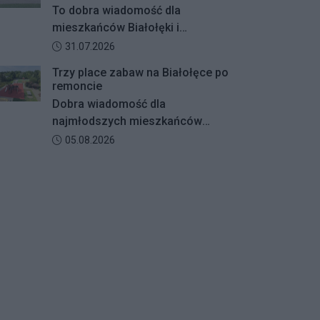
szypułkowy rosnący przy ul.
To dobra wiadomość dla
Konturowej. Teraz o zwycięstwie
mieszkańców Białołęki i
zadecydują głosy mieszkańców.
miłośników aktywnego
Data dodania artykułu:
31.07.2026
wypoczynku. Boisko
Trzy place zabaw na Białołęce po
wielofunkcyjne w Parku Magiczna
remoncie
zostanie kompleksowo
Dobra wiadomość dla
zmodernizowane.
najmłodszych mieszkańców
Białołęki i ich rodziców.
Data dodania artykułu:
05.08.2026
Zakończyły się remonty
nawierzchni na trzech placach
zabaw – przy ulicach
Kiersnowskiego, Ruskowy Bród i
Ceramicznej.