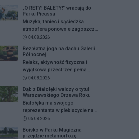
„O RETY! BALETY!” wracają do
Parku Picassa
Muzyka, taniec i sąsiedzka
atmosfera ponownie zagoszczą
w Parku Picassa. Już 7 sierpnia
Data dodania artykułu:
04.08.2026
rozpocznie się VII edycja
Bezpłatna joga na dachu Galerii
plenerowych potańcówek „O
Północnej
RETY! BALETY!
Relaks, aktywność fizyczna i
wyjątkowa przestrzeń pełna
zieleni – Galeria Północna wraz z
Data dodania artykułu:
04.08.2026
Klubem Fitness Zdrofit
Dąb z Białołęki walczy o tytuł
zapraszają mieszkańców na
Warszawskiego Drzewa Roku
bezpłatne zajęcia jogi.
Białołęka ma swojego
reprezentanta w plebiscycie na
Warszawskie Drzewo Roku. Do
Data dodania artykułu:
05.08.2026
finałowej dwunastki
Boisko w Parku Magiczna
zakwalifikował się okazały dąb
przejdzie metamorfozę