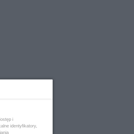
ostęp i
lne identyfikatory,
iania