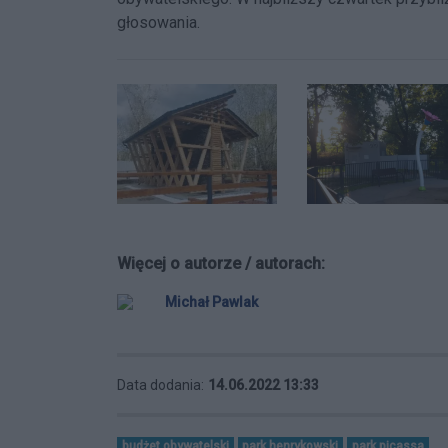
głosowania.
Więcej o autorze / autorach:
Michał Pawlak
Data dodania:
14.06.2022 13:33
budżet obywatelski
park henrykowski
park picassa