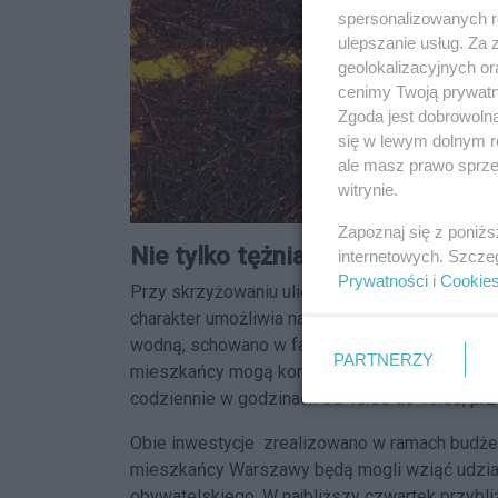
spersonalizowanych re
ulepszanie usług. Za
geolokalizacyjnych or
cenimy Twoją prywatno
Zgoda jest dobrowoln
się w lewym dolnym r
ale masz prawo sprzec
witrynie.
Zapoznaj się z poniż
Nie tylko tężnia, ale też wodny 
internetowych. Szcze
Prywatności
i
Cookie
Przy skrzyżowaniu ulic Klasyków i Modlińskie
charakter umożliwia najmłodszym schłodzenie s
wodną, schowano w fantazyjnych formach ogr
PARTNERZY
mieszkańcy mogą korzystać z wybudowanej prze
codziennie w godzinach od 10:00 do 19:00, prz
Obie inwestycje zrealizowano w ramach budżet
mieszkańcy Warszawy będą mogli wziąć udział w
obywatelskiego. W najbliższy czwartek przyb