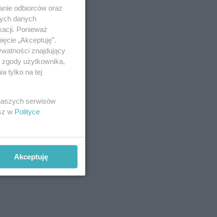
anie odbiorców oraz
nych danych
kacji. Ponieważ
ięcie „Akceptuję”.
ywatności znajdujący
ą zgody użytkownika,
 tylko na tej
 naszych serwisów
esz w
Polityce
Akceptuję