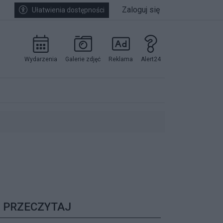
Zaloguj się
Ułatwienia dostępności
Wydarzenia
Galerie zdjęć
Reklama
Alert24
kowników.
PRZECZYTAJ