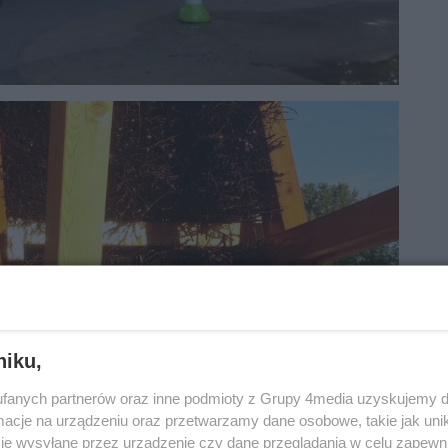
niku,
fanych partnerów oraz inne podmioty z Grupy 4media uzyskujemy d
cje na urządzeniu oraz przetwarzamy dane osobowe, takie jak unika
je wysyłane przez urządzenie czy dane przeglądania w celu zapewn