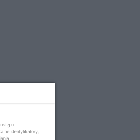
ostęp i
lne identyfikatory,
iania