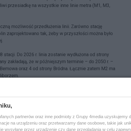
iwi przesiadkę na wszystkie inne linie metra (M1, M3,
zną możliwość przedłużenia linii. Zarówno stację
olin zaprojektowano tak, żeby w przyszłości można było
j.
tacji. Do 2026 r. linia zostanie wydłużona od strony
ny zakładają, że w późniejszym terminie – do 2050 r. –
ny Bemowa oraz 4 od strony Bródna. Łącznie zatem M2 ma
oliborzem.
u ma wyglądać następująco:
niku,
olej),
fanych partnerów oraz inne podmioty z Grupy 4media uzyskujemy d
cje na urządzeniu oraz przetwarzamy dane osobowe, takie jak unika
je wysyłane przez urządzenie czy dane przeglądania w celu zapewn