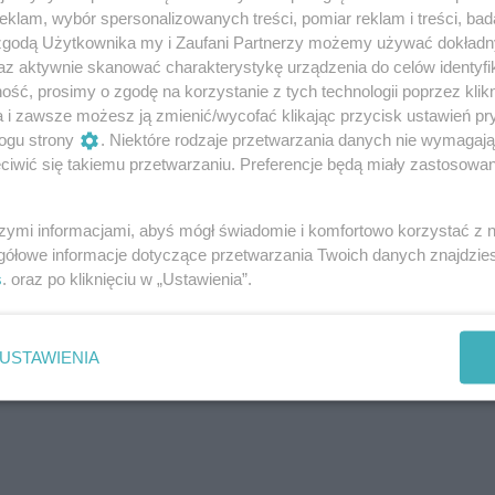
klam, wybór spersonalizowanych treści, pomiar reklam i treści, bad
 zgodą Użytkownika my i Zaufani Partnerzy możemy używać dokład
az aktywnie skanować charakterystykę urządzenia do celów identyfi
ść, prosimy o zgodę na korzystanie z tych technologii poprzez klikn
a i zawsze możesz ją zmienić/wycofać klikając przycisk ustawień pr
ogu strony
. Niektóre rodzaje przetwarzania danych nie wymagaj
a na M4),
iwić się takiemu przetwarzaniu. Preferencje będą miały zastosowania
1),
szymi informacjami, abyś mógł świadomie i komfortowo korzystać z
gółowe informacje dotyczące przetwarzania Twoich danych znajdzi
s
. oraz po kliknięciu w „Ustawienia”.
a M3 oraz kolej),
 kolej),
,
USTAWIENIA