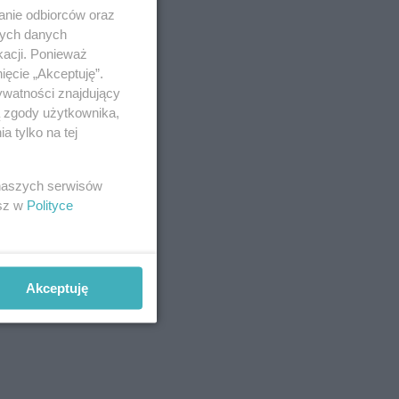
anie odbiorców oraz
nych danych
kacji. Ponieważ
ięcie „Akceptuję”.
ywatności znajdujący
ą zgody użytkownika,
 tylko na tej
 naszych serwisów
esz w
Polityce
Akceptuję