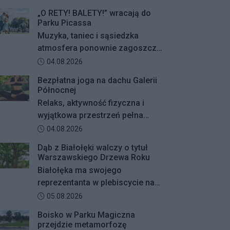
„O RETY! BALETY!” wracają do
Parku Picassa
Muzyka, taniec i sąsiedzka
atmosfera ponownie zagoszczą
w Parku Picassa. Już 7 sierpnia
Data dodania artykułu:
04.08.2026
rozpocznie się VII edycja
Bezpłatna joga na dachu Galerii
plenerowych potańcówek „O
Północnej
RETY! BALETY!
Relaks, aktywność fizyczna i
wyjątkowa przestrzeń pełna
zieleni – Galeria Północna wraz z
Data dodania artykułu:
04.08.2026
Klubem Fitness Zdrofit
Dąb z Białołęki walczy o tytuł
zapraszają mieszkańców na
Warszawskiego Drzewa Roku
bezpłatne zajęcia jogi.
Białołęka ma swojego
reprezentanta w plebiscycie na
Warszawskie Drzewo Roku. Do
Data dodania artykułu:
05.08.2026
finałowej dwunastki
Boisko w Parku Magiczna
zakwalifikował się okazały dąb
przejdzie metamorfozę