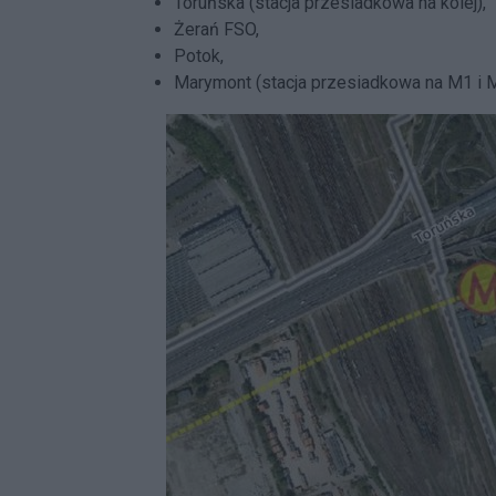
Toruńska (stacja przesiadkowa na kolej),
Żerań FSO,
Potok,
Marymont (stacja przesiadkowa na M1 i M