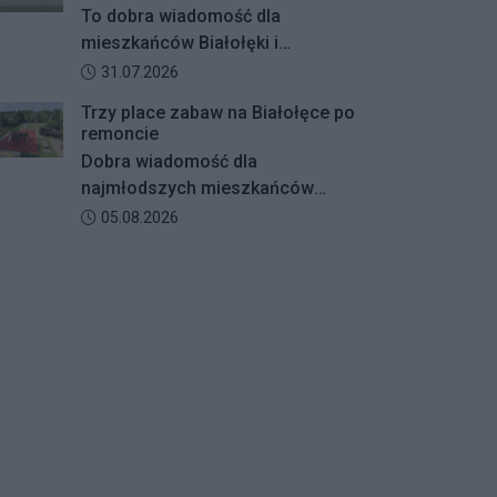
szypułkowy rosnący przy ul.
To dobra wiadomość dla
Konturowej. Teraz o zwycięstwie
mieszkańców Białołęki i
zadecydują głosy mieszkańców.
miłośników aktywnego
Data dodania artykułu:
31.07.2026
wypoczynku. Boisko
Trzy place zabaw na Białołęce po
wielofunkcyjne w Parku Magiczna
remoncie
zostanie kompleksowo
Dobra wiadomość dla
zmodernizowane.
najmłodszych mieszkańców
Białołęki i ich rodziców.
Data dodania artykułu:
05.08.2026
Zakończyły się remonty
nawierzchni na trzech placach
zabaw – przy ulicach
Kiersnowskiego, Ruskowy Bród i
Ceramicznej.