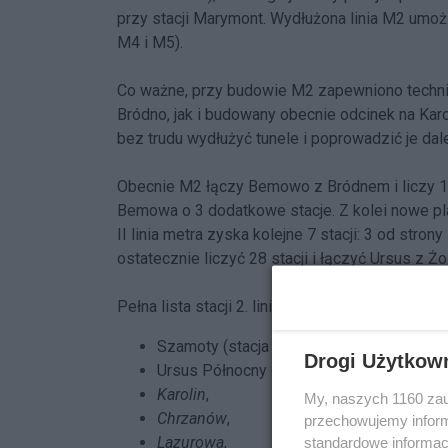
przy stacji Marymont. Wydłużona linia M2 umożl
M4 i M5).
Co ważne, przy budowie M2 zapewniono technic
Bródno, jak i budowany obecnie odcinek na Kar
bez trudu wydłużyć tunele i poprowadzić je dale
Obecnie M2 łączy Bemowo z Bródnem i liczy 18 s
Bemowa o 3 dodatkowe stacje. Z kolei nowe pla
II linia metra
zyska kolejne 7 stacji: 3 od stro
ostatecznie liczyć 28 stacji i łączyć Ursus z Ż
Pełna lista stacji 2. linii metra po przedłużeni
Szamoty (stacja przesiadkowa na M5),
Drogi Użytkow
Ursus Północny (stacja przesiadkowa na k
Karolin
,
My, naszych 1160 zau
Chrzanów
,
przechowujemy informa
Lazurowa
,
standardowe informac