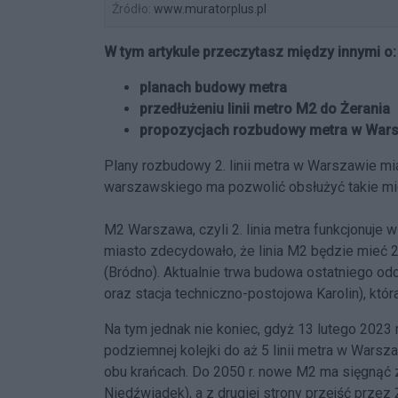
Źródło:
www.muratorplus.pl
W tym artykule przeczytasz między innymi o:
planach budowy metra
przedłużeniu linii metro M2 do Żerania
propozycjach rozbudowy metra w War
Plany rozbudowy 2. linii metra w Warszawie mias
warszawskiego ma pozwolić obsłużyć takie miej
M2 Warszawa, czyli 2. linia metra
funkcjonuje w 
miasto zdecydowało, że linia M2 będzie mieć 2
(Bródno). Aktualnie trwa budowa ostatniego od
oraz stacja techniczno-postojowa Karolin
), któ
Na tym jednak nie koniec, gdyż 13 lutego 2023 r
podziemnej kolejki do aż
5 linii metra w Warsz
obu krańcach. Do 2050 r. nowe M2 ma sięgnąć z
Niedźwiadek), a z drugiej strony przejść przez 