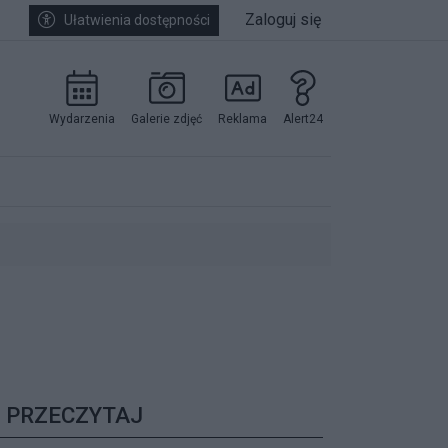
Zaloguj się
Ułatwienia dostępności
Wydarzenia
Galerie zdjęć
Reklama
Alert24
kowników.
PRZECZYTAJ