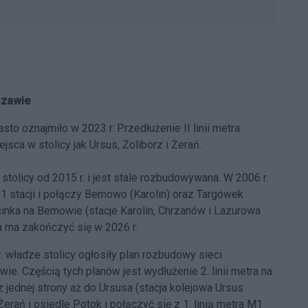
szawie
to oznajmiło w 2023 r. Przedłużenie II linii metra
sca w stolicy jak Ursus, Żoliborz i Żerań.
stolicy od 2015 r. i jest stale rozbudowywana. W 2006 r.
1 stacji i połączy Bemowo (Karolin) oraz Targówek
cinka na Bemowie (
stacje Karolin, Chrzanów i Lazurowa
ra ma zakończyć się w 2026 r.
. władze stolicy ogłosiły plan rozbudowy sieci
awie
. Częścią tych planów jest wydłużenie 2. linii metra na
 jednej strony aż do Ursusa (stacja kolejowa Ursus
Żerań i osiedle Potok i połączyć się z
1. linią metra M1