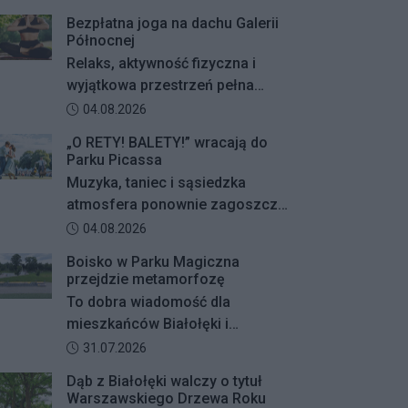
Bezpłatna joga na dachu Galerii
Północnej
Relaks, aktywność fizyczna i
wyjątkowa przestrzeń pełna
zieleni – Galeria Północna wraz z
Data dodania artykułu:
04.08.2026
Klubem Fitness Zdrofit
„O RETY! BALETY!” wracają do
zapraszają mieszkańców na
Parku Picassa
bezpłatne zajęcia jogi.
Muzyka, taniec i sąsiedzka
atmosfera ponownie zagoszczą
w Parku Picassa. Już 7 sierpnia
Data dodania artykułu:
04.08.2026
rozpocznie się VII edycja
Boisko w Parku Magiczna
plenerowych potańcówek „O
przejdzie metamorfozę
RETY! BALETY!
To dobra wiadomość dla
mieszkańców Białołęki i
miłośników aktywnego
Data dodania artykułu:
31.07.2026
wypoczynku. Boisko
Dąb z Białołęki walczy o tytuł
wielofunkcyjne w Parku Magiczna
Warszawskiego Drzewa Roku