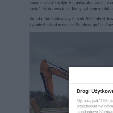
pasie ruchu w każdym kierunku, obustronne cho
zieleń: 84 drzewa (m.in. klony i jabłonie ozdob
Koszt robót budowlanych to ok. 35,5 mln zł. I
kwocie 5 mln zł w ramach Rządowego Funduszu 
Drogi Użytkow
My, naszych 1160 zau
przechowujemy informa
standardowe informac