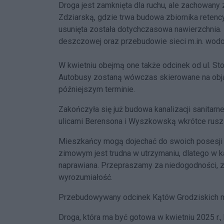
Droga jest zamknięta dla ruchu, ale zachowany 
Zdziarską, gdzie trwa budowa zbiornika retency
usunięta została dotychczasowa nawierzchnia.
deszczowej oraz przebudowie sieci m.in. wodoc
W kwietniu obejmą one także odcinek od ul. Stog
Autobusy zostaną wówczas skierowane na obj
późniejszym terminie.
Zakończyła się już budowa kanalizacji sanita
ulicami Berensona i Wyszkowską wkrótce ruszą
Mieszkańcy mogą dojechać do swoich posesji 
zimowym jest trudna w utrzymaniu, dlatego w k
naprawiana. Przepraszamy za niedogodności, z
wyrozumiałość.
Przebudowywany odcinek Kątów Grodziskich m
Droga, która ma być gotowa w kwietniu 2025 r.