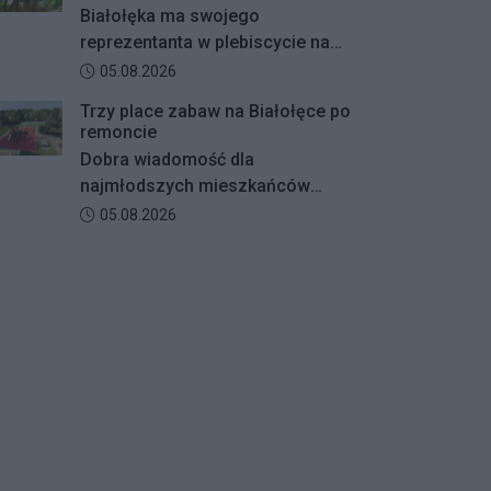
zostanie kompleksowo
Białołęka ma swojego
zmodernizowane.
reprezentanta w plebiscycie na
Warszawskie Drzewo Roku. Do
Data dodania artykułu:
05.08.2026
finałowej dwunastki
Trzy place zabaw na Białołęce po
zakwalifikował się okazały dąb
remoncie
szypułkowy rosnący przy ul.
Dobra wiadomość dla
Konturowej. Teraz o zwycięstwie
najmłodszych mieszkańców
zadecydują głosy mieszkańców.
Białołęki i ich rodziców.
Data dodania artykułu:
05.08.2026
Zakończyły się remonty
nawierzchni na trzech placach
zabaw – przy ulicach
Kiersnowskiego, Ruskowy Bród i
Ceramicznej.