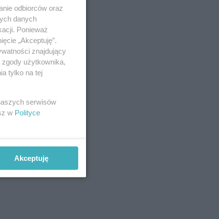
anie odbiorców oraz
nych danych
kacji. Ponieważ
ięcie „Akceptuję”.
ywatności znajdujący
ą zgody użytkownika,
 tylko na tej
 naszych serwisów
esz w
Polityce
Akceptuję