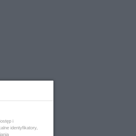
ostęp i
lne identyfikatory,
iania