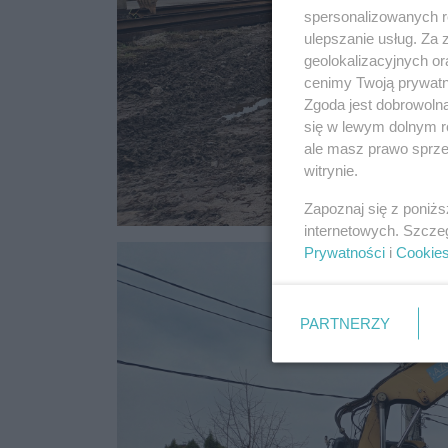
spersonalizowanych re
ulepszanie usług. Za
geolokalizacyjnych or
cenimy Twoją prywatno
Zgoda jest dobrowoln
się w lewym dolnym r
ale masz prawo sprzec
witrynie.
Zapoznaj się z poniż
internetowych. Szcze
Prywatności
i
Cookie
PARTNERZY