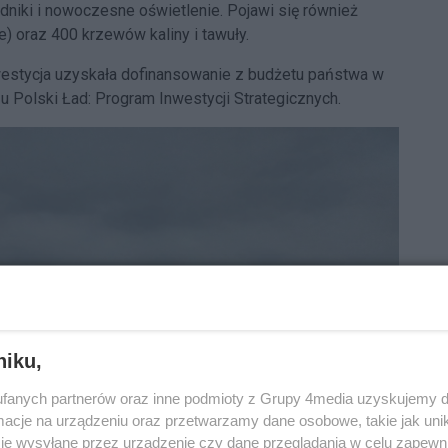
dniki i nowoczesne oświetlenie. Pojawi się również
ne) oraz 400 krzewów kaliny i tawuły.
nwestycja uzyskała dofinansowanie z budżetu państwa w
Polski Ład: Program Inwestycji Strategicznych.
niku,
fanych partnerów oraz inne podmioty z Grupy 4media uzyskujemy d
cje na urządzeniu oraz przetwarzamy dane osobowe, takie jak unika
je wysyłane przez urządzenie czy dane przeglądania w celu zapewn