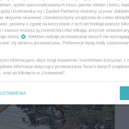
klam, wybór spersonalizowanych treści, pomiar reklam i treści, bad
 zgodą Użytkownika my i Zaufani Partnerzy możemy używać dokład
az aktywnie skanować charakterystykę urządzenia do celów identyfi
ść, prosimy o zgodę na korzystanie z tych technologii poprzez klikn
a i zawsze możesz ją zmienić/wycofać klikając przycisk ustawień pr
ogu strony
. Niektóre rodzaje przetwarzania danych nie wymagaj
iwić się takiemu przetwarzaniu. Preferencje będą miały zastosowania
szymi informacjami, abyś mógł świadomie i komfortowo korzystać z
gółowe informacje dotyczące przetwarzania Twoich danych znajdzi
s
. oraz po kliknięciu w „Ustawienia”.
USTAWIENIA