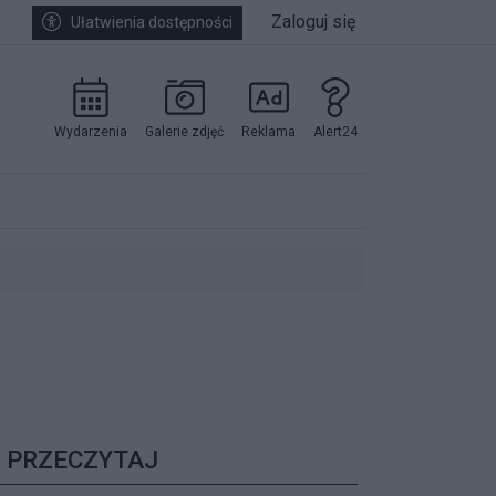
Zaloguj się
Ułatwienia dostępności
Wydarzenia
Galerie zdjęć
Reklama
Alert24
kowników.
PRZECZYTAJ