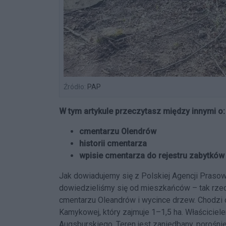
Źródło:
PAP
W tym artykule przeczytasz między innymi o:
cmentarzu Olendrów
historii cmentarza
wpisie cmentarza do rejestru zabytków
Jak dowiadujemy się z Polskiej Agencji Prasow
dowiedzieliśmy się od mieszkańców – tak rze
cmentarzu Oleandrów i wycince drzew. Chodzi 
Kamykowej, który zajmuje 1–1,5 ha. Właścicie
Augsburskiego. Teren jest zaniedbany, porośni