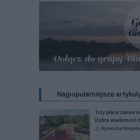
Najpopularniejsze artykuł
Trzy place zabaw n
Dobra wiadomość dl
rodziców. Zakończy
Autor artykułu:
Agnieszka Wielgoła
– przy ulicach Kie