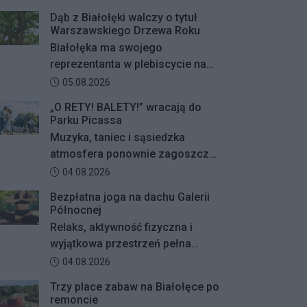
Dąb z Białołęki walczy o tytuł
Warszawskiego Drzewa Roku
Białołęka ma swojego
reprezentanta w plebiscycie na
Warszawskie Drzewo Roku. Do
Data dodania artykułu:
05.08.2026
finałowej dwunastki
„O RETY! BALETY!” wracają do
zakwalifikował się okazały dąb
Parku Picassa
szypułkowy rosnący przy ul.
Muzyka, taniec i sąsiedzka
Konturowej. Teraz o zwycięstwie
atmosfera ponownie zagoszczą
zadecydują głosy mieszkańców.
w Parku Picassa. Już 7 sierpnia
Data dodania artykułu:
04.08.2026
rozpocznie się VII edycja
Bezpłatna joga na dachu Galerii
plenerowych potańcówek „O
Północnej
RETY! BALETY!
Relaks, aktywność fizyczna i
wyjątkowa przestrzeń pełna
zieleni – Galeria Północna wraz z
Data dodania artykułu:
04.08.2026
Klubem Fitness Zdrofit
Trzy place zabaw na Białołęce po
zapraszają mieszkańców na
remoncie