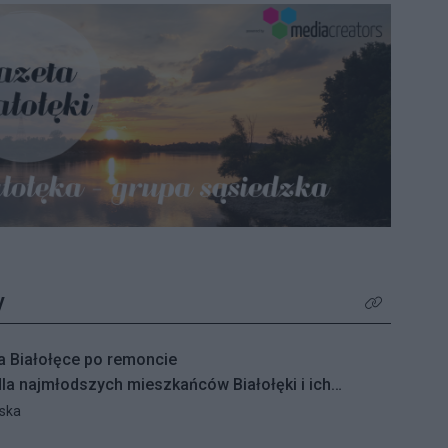
y
Kliknij aby z
a Białołęce po remoncie
a najmłodszych mieszkańców Białołęki i ich
ły się remonty nawierzchni na trzech placach zabaw
ska
rsnowskiego, Ruskowy Bród i Ceramicznej.