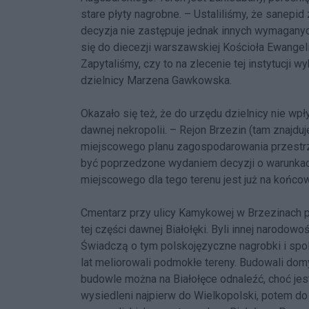
stare płyty nagrobne. – Ustaliliśmy, że sanepi
decyzja nie zastępuje jednak innych wymagany
się do diecezji warszawskiej Kościoła Ewangel
Zapytaliśmy, czy to na zlecenie tej instytucji 
dzielnicy Marzena Gawkowska.
Okazało się też, że do urzędu dzielnicy nie 
dawnej nekropolii. – Rejon Brzezin (tam znajdu
miejscowego planu zagospodarowania przestrz
być poprzedzone wydaniem decyzji o warunkac
miejscowego dla tego terenu jest już na końco
Cmentarz przy ulicy Kamykowej w Brzezinach 
tej części dawnej Białołęki. Byli innej narodowo
Świadczą o tym polskojęzyczne nagrobki i spo
lat meliorowali podmokłe tereny. Budowali domy
budowle można na Białołęce odnaleźć, choć jest 
wysiedleni najpierw do Wielkopolski, potem do 