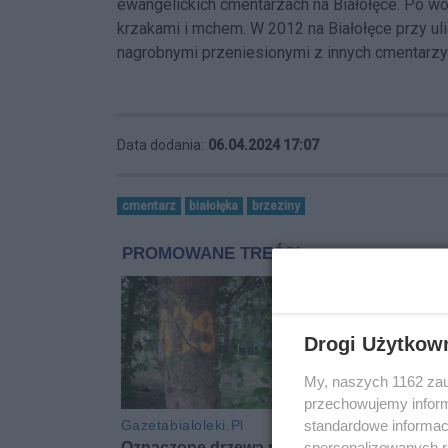
ewangelickich cmentarzach na Białołęce. Po wo
krzakami i mchem. W 2012 na Białołęce przy ul
nagrobnymi przeniesionymi z innych cmentarzy
Data dodania:
06.04.2024 17:07
cmentarz
białołęka
brzeziny
Drogi Użytkow
My, naszych 1162 zau
przechowujemy informa
standardowe informac
spersonalizowanych re