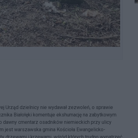
ej Urząd dzielnicy nie wydawał zezwoleń, o sprawie
cznika Białołęki komentuje ekshumację na zabytkowym
o dawny cmentarz osadników niemieckich przy ulicy
lem jest warszawska gmina Kościoła Ewangelicko-
ęty drzewami i krzewami, wśród których trudno wypatrzeć