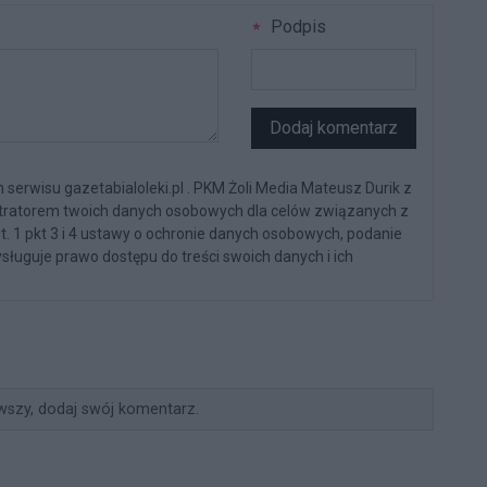
Podpis
Dodaj komentarz
serwisu gazetabialoleki.pl . PKM Żoli Media Mateusz Durik z
stratorem twoich danych osobowych dla celów związanych z
st. 1 pkt 3 i 4 ustawy o ochronie danych osobowych, podanie
sługuje prawo dostępu do treści swoich danych i ich
wszy, dodaj swój komentarz.