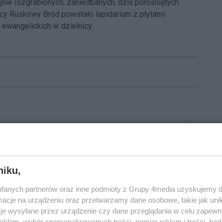
jnie rozgrabionych, zaniedbanych, dziś porośniętych
icy Ruskowy Bród powstało lapidarium z płytami
 ewangelickich w dzielnicy.
niku,
fanych partnerów oraz inne podmioty z Grupy 4media uzyskujemy d
cje na urządzeniu oraz przetwarzamy dane osobowe, takie jak unika
je wysyłane przez urządzenie czy dane przeglądania w celu zapewn
klam, wybór spersonalizowanych treści, pomiar reklam i treści, bad