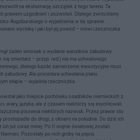
d zezwolił na ekshumację szczątek z tego terenu. Ta
ch prawem uzgodnień i zezwoleń. Dlatego zwróciliśmy
icko-Augsburskiego o wyjaśnienia w tej sprawie.
wykonano wycinkę i jaki był jej powód – mówi rzeczniczka
wpłynął żaden wniosek o wydanie warunków zabudowy
je się cmentarz – przyp. red.) nie ma uchwalonego
ennego, dlatego każde zamierzenie inwestycyjne musi
h zabudowy. Ale procedura uchwalania planu
wym etapie – wyjaśnia rzeczniczka.
powstał jako miejsce pochówku osadników niemieckich z
ści, wiary, języka, ale z czasem niektórzy się asymilowali.
lszczona pisownia niektórych nazwisk. Przez prawie sto
 prostopadle do drogi, z oknami na południe. Do dziś ich
ich już coraz mniej. Po II wojnie światowej zostali
Niemiec. Pozostały po nich groby na pięciu