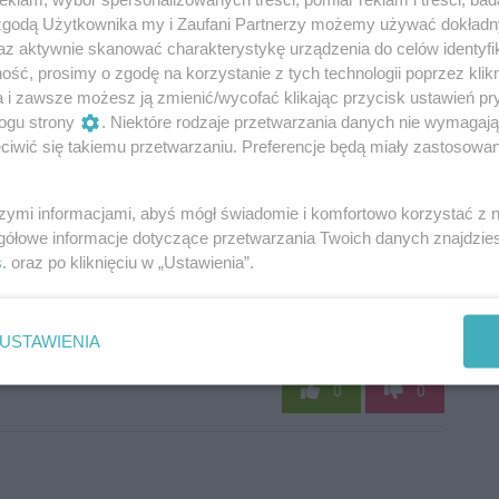
 zgodą Użytkownika my i Zaufani Partnerzy możemy używać dokład
az aktywnie skanować charakterystykę urządzenia do celów identyfi
ść, prosimy o zgodę na korzystanie z tych technologii poprzez klikn
a i zawsze możesz ją zmienić/wycofać klikając przycisk ustawień pr
ogu strony
. Niektóre rodzaje przetwarzania danych nie wymagaj
iwić się takiemu przetwarzaniu. Preferencje będą miały zastosowania
szymi informacjami, abyś mógł świadomie i komfortowo korzystać z
gółowe informacje dotyczące przetwarzania Twoich danych znajdzi
s
. oraz po kliknięciu w „Ustawienia”.
USTAWIENIA
Oceń
0
0