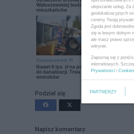
ulepszanie usług. Za
geolokalizacyjnych or
cenimy Twoją prywatno
Zgoda jest dobrowoln
się w lewym dolnym r
ale masz prawo sprzec
witrynie.
Zapoznaj się z poniż
internetowych. Szcze
Prywatności
i
Cookie
PARTNERZY
Podziel się
Napisz komentarz