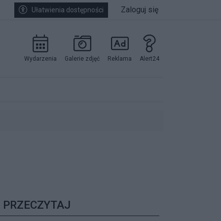
Zaloguj się
Ułatwienia dostępności
Wydarzenia
Galerie zdjęć
Reklama
Alert24
kowników.
PRZECZYTAJ