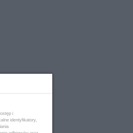
ostęp i
lne identyfikatory,
iania
anie odbiorców oraz