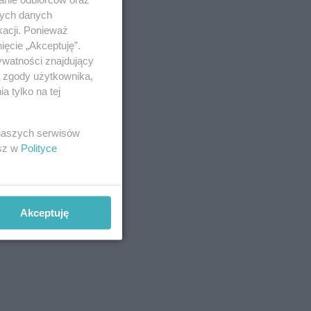
nych danych
kacji. Ponieważ
ięcie „Akceptuję”.
ywatności znajdujący
ą zgody użytkownika,
 tylko na tej
 naszych serwisów
esz w
Polityce
Akceptuję