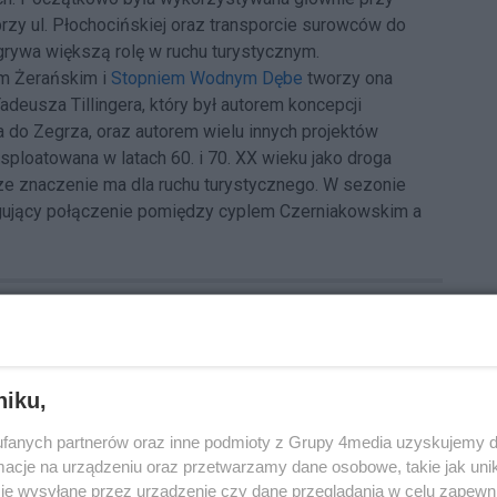
y ul. Płochocińskiej oraz transporcie surowców do
grywa większą rolę w ruchu turystycznym.
em Żerańskim i
Stopniem Wodnym Dębe
tworzy ona
adeusza Tillingera, który był autorem koncepcji
 do Zegrza, oraz autorem wielu innych projektów
ksploatowana w latach 60. i 70. XX wieku jako droga
ze znaczenie ma dla ruchu turystycznego. W sezonie
ługujący połączenie pomiędzy cyplem Czerniakowskim a
niku,
fanych partnerów oraz inne podmioty z Grupy 4media uzyskujemy d
cje na urządzeniu oraz przetwarzamy dane osobowe, takie jak unika
je wysyłane przez urządzenie czy dane przeglądania w celu zapewn