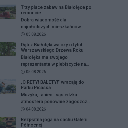
Trzy place zabaw na Białołęce po
remoncie
Dobra wiadomość dla
najmłodszych mieszkańców
Białołęki i ich rodziców.
Data dodania artykułu:
05.08.2026
Zakończyły się remonty
Dąb z Białołęki walczy o tytuł
nawierzchni na trzech placach
Warszawskiego Drzewa Roku
zabaw – przy ulicach
Białołęka ma swojego
Kiersnowskiego, Ruskowy Bród i
reprezentanta w plebiscycie na
Ceramicznej.
Warszawskie Drzewo Roku. Do
Data dodania artykułu:
05.08.2026
finałowej dwunastki
„O RETY! BALETY!” wracają do
zakwalifikował się okazały dąb
Parku Picassa
szypułkowy rosnący przy ul.
Muzyka, taniec i sąsiedzka
Konturowej. Teraz o zwycięstwie
atmosfera ponownie zagoszczą
zadecydują głosy mieszkańców.
w Parku Picassa. Już 7 sierpnia
Data dodania artykułu:
04.08.2026
rozpocznie się VII edycja
Bezpłatna joga na dachu Galerii
plenerowych potańcówek „O
Północnej