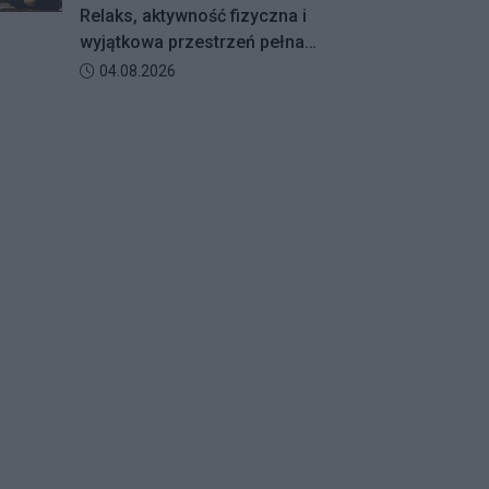
RETY! BALETY!
Relaks, aktywność fizyczna i
wyjątkowa przestrzeń pełna
zieleni – Galeria Północna wraz z
Data dodania artykułu:
04.08.2026
Klubem Fitness Zdrofit
zapraszają mieszkańców na
bezpłatne zajęcia jogi.