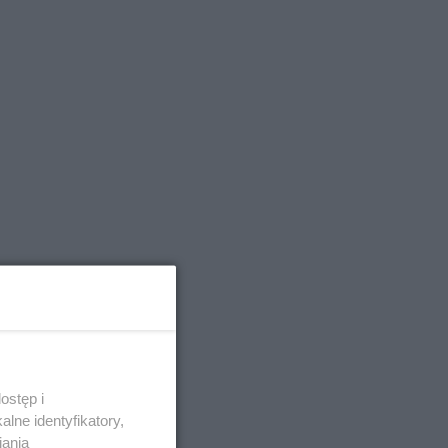
ostęp i
lne identyfikatory,
iania