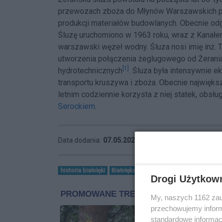
przewozach zboża do Młynów Warszawskich prz
produkcji materiałów budowlanych. Obecnie od
Śluzę uruchomiono w 1963 roku, wraz z Kanał
warszawski węzeł wodny. Śluza nosi imię inż. T
utworzenia połączenia żeglugowego od Żerania
[1]
hydrotechnicznych
. Śluza była intensywnie e
transportu kruszywa i zboża. Obecnie najwięks
letnim codziennie korzysta z niej statek, obs
Serockiem
.
Data dodania:
07.05.2024 10:49
historia białołęki
Białołęka
historia
Drogi Użytkow
My, naszych 1162 zau
przechowujemy informa
standardowe informac