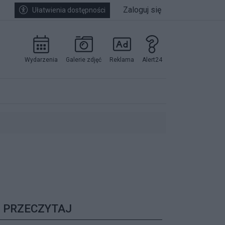
Zaloguj się
Ułatwienia dostępności
Wydarzenia
Galerie zdjęć
Reklama
Alert24
kowników.
PRZECZYTAJ