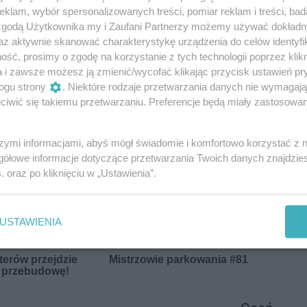
klam, wybór spersonalizowanych treści, pomiar reklam i treści, bad
 zgodą Użytkownika my i Zaufani Partnerzy możemy używać dokład
az aktywnie skanować charakterystykę urządzenia do celów identyfi
ść, prosimy o zgodę na korzystanie z tych technologii poprzez klikn
a i zawsze możesz ją zmienić/wycofać klikając przycisk ustawień pr
ogu strony
. Niektóre rodzaje przetwarzania danych nie wymagaj
iwić się takiemu przetwarzaniu. Preferencje będą miały zastosowania
szymi informacjami, abyś mógł świadomie i komfortowo korzystać z
gółowe informacje dotyczące przetwarzania Twoich danych znajdzi
s
. oraz po kliknięciu w „Ustawienia”.
USTAWIENIA