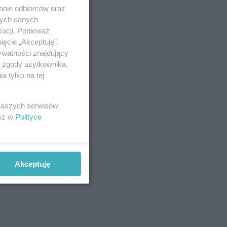
anie odbiorców oraz
nych danych
kacji. Ponieważ
ięcie „Akceptuję”.
ywatności znajdujący
ą zgody użytkownika,
 tylko na tej
 naszych serwisów
esz w
Polityce
Akceptuję