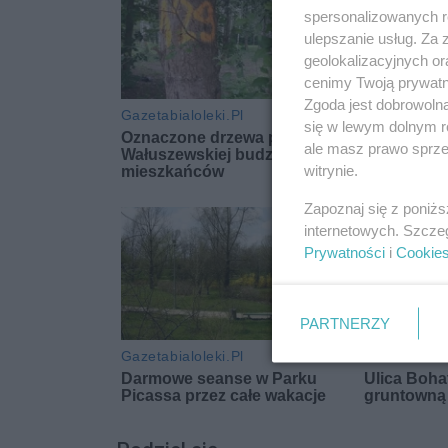
spersonalizowanych re
ulepszanie usług. Za
geolokalizacyjnych or
cenimy Twoją prywatno
Zgoda jest dobrowoln
się w lewym dolnym r
ale masz prawo sprzec
witrynie.
Zapoznaj się z poniż
internetowych. Szcze
Prywatności
i
Cookie
PARTNERZY