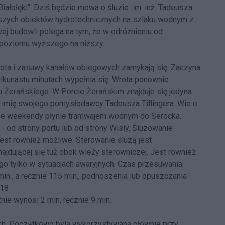
iałołęki". Dziś będzie mowa o śluzie im. inż. Tadeusza
awszych obiektów hydrotechnicznych na szlaku wodnym z
ej budowli polega na tym, że w odróżnieniu od
z poziomu wyższego na niższy.
rota i zasuwy kanałów obiegowych zamykają się. Zaczyna
lkunastu minutach wypełnia się. Wrota ponownie
łu Żerańskiego. W Porcie Żerańskim znajduje się jedyna
i imię swojego pomysłodawcy Tadeusza Tillingera. Wie o
etnie weekendy płynie tramwajem wodnym do Serocka.
 od strony portu lub od strony Wisły. Śluzowanie
est również możliwe. Sterowanie śluzą jest
najdującej się tuż obok wieży sterowniczej. Jest również
ego tylko w sytuacjach awaryjnych. Czas przesuwania
n., a ręcznie 115 min., podnoszenia lub opuszczania
 18
nie wynosi 2 min, ręcznie 9 min.
ych. Początkowo była wykorzystywana głównie przy