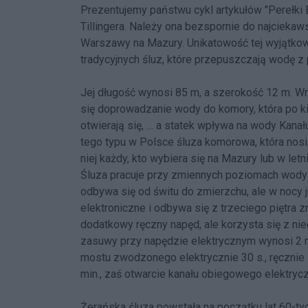
Prezentujemy państwu cykl artykułów "Perełki B
Tillingera. Należy ona bezspornie do najciek
Warszawy na Mazury. Unikatowość tej wyjątkow
tradycyjnych śluz, które przepuszczają wodę 
Jej długość wynosi 85 m, a szerokość 12 m. W
się doprowadzanie wody do komory, która po ki
otwierają się, … a statek wpływa na wody Kana
tego typu w Polsce śluza komorowa, która nos
niej każdy, kto wybiera się na Mazury lub w l
Śluza pracuje przy zmiennych poziomach wody -
odbywa się od świtu do zmierzchu, ale w nocy j
elektroniczne i odbywa się z trzeciego piętra z
dodatkowy ręczny napęd, ale korzysta się z ni
zasuwy przy napędzie elektrycznym wynosi 2 mi
mostu zwodzonego elektrycznie 30 s., ręcznie
min., zaś otwarcie kanału obiegowego elektrycz
Żerańska śluza powstała na początku lat 60-t