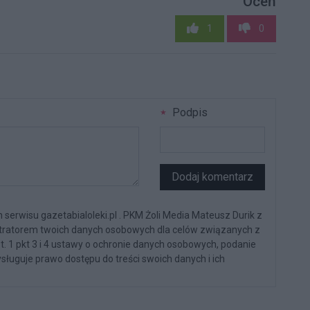
Oceń
1
0
Podpis
Dodaj komentarz
serwisu gazetabialoleki.pl . PKM Żoli Media Mateusz Durik z
stratorem twoich danych osobowych dla celów związanych z
st. 1 pkt 3 i 4 ustawy o ochronie danych osobowych, podanie
sługuje prawo dostępu do treści swoich danych i ich