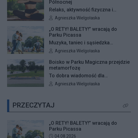
Północnej
się okazały dąb szypułkowy
Relaks, aktywność fizyczna i
rosnący przy ul. Konturowej. Teraz
wyjątkowa przestrzeń pełna zieleni
Autor artykułu:
Agnieszka Wielgołaska
o zwycięstwie zadecydują głosy
– Galeria Północna wraz z Klubem
mieszkańców.
„O RETY! BALETY!” wracają do
Fitness Zdrofit zapraszają
Parku Picassa
mieszkańców na bezpłatne zajęcia
Muzyka, taniec i sąsiedzka
jogi.
atmosfera ponownie zagoszczą w
Autor artykułu:
Agnieszka Wielgołaska
Parku Picassa. Już 7 sierpnia
Boisko w Parku Magiczna przejdzie
rozpocznie się VII edycja
metamorfozę
plenerowych potańcówek „O RETY!
To dobra wiadomość dla
BALETY!
mieszkańców Białołęki i miłośników
Autor artykułu:
Agnieszka Wielgołaska
aktywnego wypoczynku. Boisko
wielofunkcyjne w Parku Magiczna
PRZECZYTAJ
zostanie kompleksowo
Kliknij 
zmodernizowane.
„O RETY! BALETY!” wracają do
Parku Picassa
Data dodania artykułu:
04.08.2026