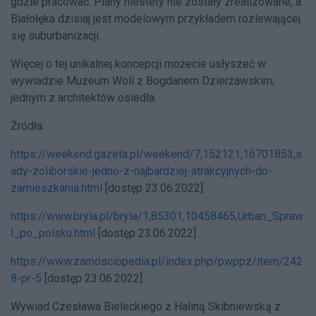
gdzie pracować. Plany niestety nie zostały zrealizowane, a
Białołęka dzisiaj jest modelowym przykładem rozlewającej
się suburbanizacji.
Więcej o tej unikalnej koncepcji możecie usłyszeć w
wywiadzie Muzeum Woli z Bogdanem Dzierżawskim,
jednym z architektów osiedla.
Źródła:
https://weekend.gazeta.pl/weekend/7,152121,16701853,s
ady-zoliborskie-jedno-z-najbardziej-atrakcyjnych-do-
zamieszkania.html
[dostęp 23.06.2022]
https://www.bryla.pl/bryla/1,85301,10458465,Urban_Spraw
l_po_polsku.html
[dostęp 23.06.2022]
https://www.zamosciopedia.pl/index.php/pwppz/item/242
8-pr-5
[dostęp 23.06.2022]
Wywiad Czesława Bieleckiego z Haliną Skibniewską z