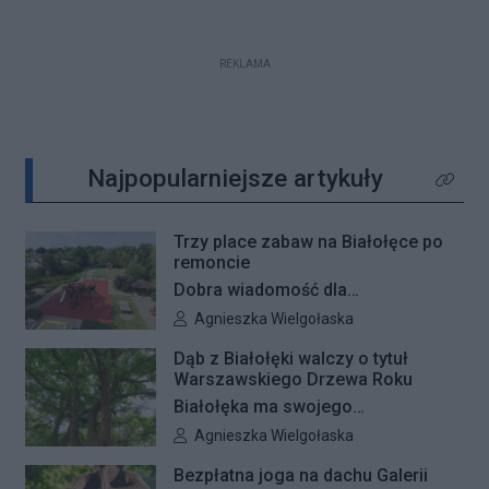
REKLAMA
Najpopularniejsze artykuły
Kliknij 
Trzy place zabaw na Białołęce po
remoncie
Dobra wiadomość dla
najmłodszych mieszkańców
Autor artykułu:
Agnieszka Wielgołaska
Białołęki i ich rodziców. Zakończyły
Dąb z Białołęki walczy o tytuł
się remonty nawierzchni na trzech
Warszawskiego Drzewa Roku
placach zabaw – przy ulicach
Białołęka ma swojego
Kiersnowskiego, Ruskowy Bród i
reprezentanta w plebiscycie na
Autor artykułu:
Agnieszka Wielgołaska
Ceramicznej.
Warszawskie Drzewo Roku. Do
Bezpłatna joga na dachu Galerii
finałowej dwunastki zakwalifikował