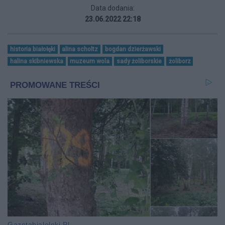
Data dodania:
23.06.2022 22:18
historia białołęki
alina scholtz
bogdan dzierżawski
halina skibniewska
muzeum wola
sady żoliborskie
żoliborz