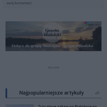
swój komentarz.
REKLAMA
Najpopularniejsze artykuły
Kliknij 
Trzy place zabaw na Białołęce po