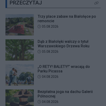
PRZECZYTAJ
plenerowych potańcówek „O RETY!
Kliknij 
BALETY!
Trzy place zabaw na Białołęce po
remoncie
Data dodania artykułu:
05.08.2026
Dąb z Białołęki walczy o tytuł
Warszawskiego Drzewa Roku
Data dodania artykułu:
05.08.2026
„O RETY! BALETY!” wracają do
Parku Picassa
Data dodania artykułu:
04.08.2026
Bezpłatna joga na dachu Galerii
Północnej
Data dodania artykułu:
04.08.2026