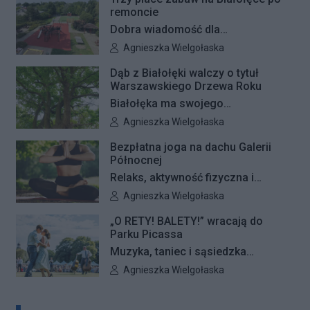
remoncie
Dobra wiadomość dla
najmłodszych mieszkańców
Autor artykułu:
Agnieszka Wielgołaska
Białołęki i ich rodziców. Zakończyły
Dąb z Białołęki walczy o tytuł
się remonty nawierzchni na trzech
Warszawskiego Drzewa Roku
placach zabaw – przy ulicach
Białołęka ma swojego
Kiersnowskiego, Ruskowy Bród i
reprezentanta w plebiscycie na
Autor artykułu:
Agnieszka Wielgołaska
Ceramicznej.
Warszawskie Drzewo Roku. Do
Bezpłatna joga na dachu Galerii
finałowej dwunastki zakwalifikował
Północnej
się okazały dąb szypułkowy
Relaks, aktywność fizyczna i
rosnący przy ul. Konturowej. Teraz
wyjątkowa przestrzeń pełna zieleni
Autor artykułu:
Agnieszka Wielgołaska
o zwycięstwie zadecydują głosy
– Galeria Północna wraz z Klubem
mieszkańców.
„O RETY! BALETY!” wracają do
Fitness Zdrofit zapraszają
Parku Picassa
mieszkańców na bezpłatne zajęcia
Muzyka, taniec i sąsiedzka
jogi.
atmosfera ponownie zagoszczą w
Autor artykułu:
Agnieszka Wielgołaska
Parku Picassa. Już 7 sierpnia
rozpocznie się VII edycja