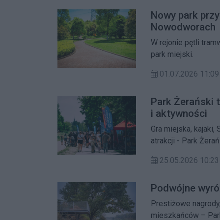
Nowy park przy
Nowodworach
W rejonie pętli tr
park miejski.
01.07.2026 11:09
Park Żerański t
i aktywności
Gra miejska, kajaki
atrakcji - Park Żer
25.05.2026 10:23
Podwójne wyróż
Prestiżowe nagrody
mieszkańców – Park