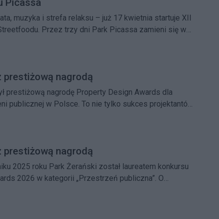
u Picassa
ata, muzyka i strefa relaksu – już 17 kwietnia startuje XII
 Streetfoodu. Przez trzy dni Park Picassa zamieni się w
ielnicy.
z prestiżową nagrodą
ył prestiżową nagrodę Property Design Awards dla
ni publicznej w Polsce. To nie tylko sukces projektantów,
any w myśleniu o miejskiej zieleni i przestrzeni
ie.
z prestiżową nagrodą
iku 2025 roku Park Żerański został laureatem konkursu
rds 2026 w kategorii „Przestrzeń publiczna”. O
 zdecydowali mieszkańcy, doceniając unikatowy
ku oraz jego połączenie zieleni, historii i rekreacji.