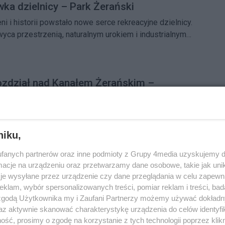
wka dzielnicy – Park Żerański
ni i historii powstało nowe serce rekreacyjne dzielnicy.
yca przestrzenią, naturalnym urokiem i industrialnym
c w sobie spokój przyrody z duchem dawnego portu
sce, gdzie Warszawa naprawdę oddycha.
ozdział nad Kanałem Żerańskim –
 korzystają z Parku Żerańskiego
ył tu zapomniany, zarośnięty teren poprzemysłowy. Dziś
łołęki. Park Żerański, pierwszy w Warszawie park z
niku,
rzegowej, przyciąga spacerowiczów, rowerzystów i
.
fanych partnerów oraz inne podmioty z Grupy 4media uzyskujemy d
cje na urządzeniu oraz przetwarzamy dane osobowe, takie jak unika
rzątana! Mieszkańcy ruszyli na eko-misję
je wysyłane przez urządzenie czy dane przeglądania w celu zapewn
Wiśniewo ulice i skwery zapełniły się bohaterami, którzy
klam, wybór spersonalizowanych treści, pomiar reklam i treści, bad
 zgodą Użytkownika my i Zaufani Partnerzy możemy używać dokład
i posprzątać swoją dzielnicę.
az aktywnie skanować charakterystykę urządzenia do celów identyfi
ść, prosimy o zgodę na korzystanie z tych technologii poprzez klikn