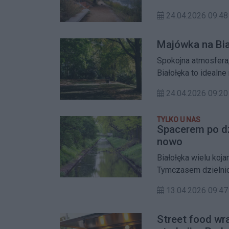
najciekawszych miej
24.04.2026 09:48
Majówka na Bia
Spokojna atmosfera, 
Białołęka to idealn
24.04.2026 09:20
TYLKO U NAS
Spacerem po dzi
nowo
Białołęka wielu koj
Tymczasem dzielnic
przez zielone enkla
13.04.2026 09:47
wybrać się na spacer
Street food wr