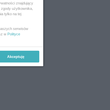
ywatności znajdujący
ą zgody użytkownika,
 tylko na tej
 naszych serwisów
esz w
Polityce
Akceptuję