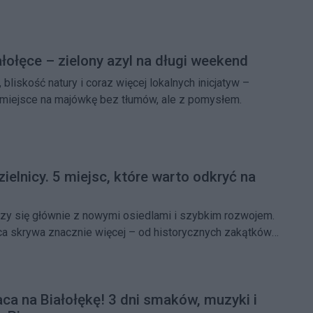
sc rekreacyjnych w stolicy.
łołęce – zielony azyl na długi weekend
bliskość natury i coraz więcej lokalnych inicjatyw –
e miejsce na majówkę bez tłumów, ale z pomysłem.
elnicy. 5 miejsc, które warto odkryć na
arzy się głównie z nowymi osiedlami i szybkim rozwojem.
a skrywa znacznie więcej – od historycznych zakątków,
wy, po miejsca z nieoczywistą przeszłością. Wystarczy
, by odkryć ją na nowo.
aca na Białołękę! 3 dni smaków, muzyki i