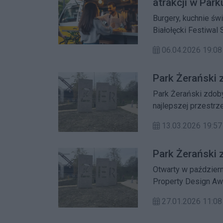
atrakcji w Park
Burgery, kuchnie świ
Białołęcki Festiwal
kulinarne centrum dz
06.04.2026 19:08
Park Żerański 
Park Żerański zdob
najlepszej przestrze
ale także symbol zmi
13.03.2026 19:57
wspólnej w Warszaw
Park Żerański 
Otwarty w październ
Property Design Awa
przyznaniu nagrody
27.01.2026 11:08
charakter nowego par