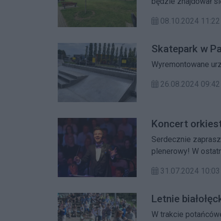
będzie znajdował si
Bezpieczeństwa i sł
08.10.2024 11:22
Skatepark w P
Wyremontowane urz
26.08.2024 09:42
Koncert orkies
Serdecznie zaprasz
plenerowy! W ostatn
Adama Sztaby.
31.07.2024 10:03
Letnie białołę
W trakcie potańców