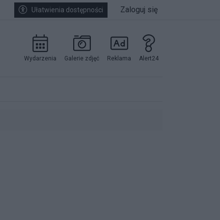
Zaloguj się
Ułatwienia dostępności
Wydarzenia
Galerie zdjęć
Reklama
Alert24
kowników.