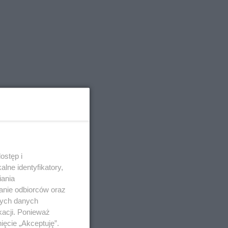
ostęp i
lne identyfikatory,
iania
anie odbiorców oraz
nych danych
kacji. Ponieważ
ięcie „Akceptuję”.