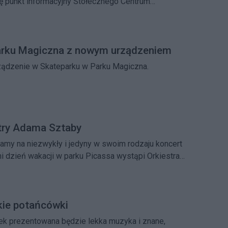
ę punkt informacyjny Stołecznego Centrum
użb miejskich.
arku Magiczna z nowym urządzeniem
ądzenie w Skateparku w Parku Magiczna.
try Adama Sztaby
amy na niezwykły i jedyny w swoim rodzaju koncert
i dzień wakacji w parku Picassa wystąpi Orkiestra
ckie potańcówki
ek prezentowana będzie lekka muzyka i znane,