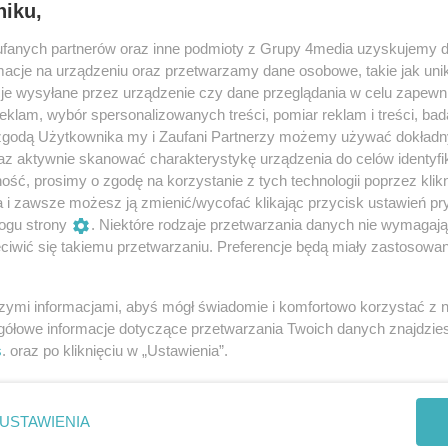
niku,
fanych partnerów oraz inne podmioty z Grupy 4media uzyskujemy d
cje na urządzeniu oraz przetwarzamy dane osobowe, takie jak unika
je wysyłane przez urządzenie czy dane przeglądania w celu zapewn
klam, wybór spersonalizowanych treści, pomiar reklam i treści, bad
 zgodą Użytkownika my i Zaufani Partnerzy możemy używać dokład
az aktywnie skanować charakterystykę urządzenia do celów identyfi
ść, prosimy o zgodę na korzystanie z tych technologii poprzez klikn
a i zawsze możesz ją zmienić/wycofać klikając przycisk ustawień pr
ogu strony
. Niektóre rodzaje przetwarzania danych nie wymagaj
iwić się takiemu przetwarzaniu. Preferencje będą miały zastosowania
8
/ 14
szymi informacjami, abyś mógł świadomie i komfortowo korzystać z
gółowe informacje dotyczące przetwarzania Twoich danych znajdzi
s
. oraz po kliknięciu w „Ustawienia”.
USTAWIENIA