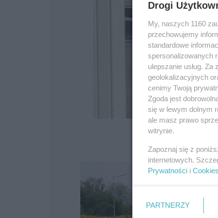
Drogi Użytkow
My, naszych 1160 zau
przechowujemy informa
standardowe informac
spersonalizowanych re
ulepszanie usług. Za
geolokalizacyjnych or
cenimy Twoją prywatno
Zgoda jest dobrowoln
się w lewym dolnym r
ale masz prawo sprzec
witrynie.
Zapoznaj się z poniż
internetowych. Szcze
Prywatności
i
Cookie
PARTNERZY