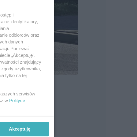
ostęp i
lne identyfikatory,
iania
anie odbiorców oraz
nych danych
kacji. Ponieważ
ięcie „Akceptuję”.
ywatności znajdujący
ą zgody użytkownika,
 tylko na tej
 naszych serwisów
esz w
Polityce
Akceptuję