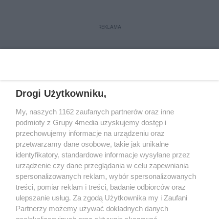
REKLAMA
Drogi Użytkowniku,
My, naszych 1162 zaufanych partnerów oraz inne
podmioty z Grupy 4media uzyskujemy dostęp i
przechowujemy informacje na urządzeniu oraz
przetwarzamy dane osobowe, takie jak unikalne
Kontakt
Redakcja
Reklama
Regulamin
identyfikatory, standardowe informacje wysyłane przez
Polityka prywatności
urządzenie czy dane przeglądania w celu zapewniania
spersonalizowanych reklam, wybór spersonalizowanych
treści, pomiar reklam i treści, badanie odbiorców oraz
Zapisz się do newslettera
ulepszanie usług. Za zgodą Użytkownika my i Zaufani
Dołącz do grona ludzi najlepiej poinformowanych!
Partnerzy możemy używać dokładnych danych