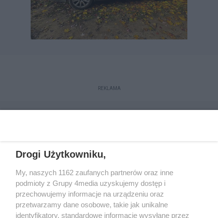
REKLAMA
Drogi Użytkowniku,
My, naszych 1162 zaufanych partnerów oraz inne
podmioty z Grupy 4media uzyskujemy dostęp i
przechowujemy informacje na urządzeniu oraz
przetwarzamy dane osobowe, takie jak unikalne
Kontakt
Redakcja
Reklama
Regulamin
identyfikatory, standardowe informacje wysyłane przez
Polityka prywatności