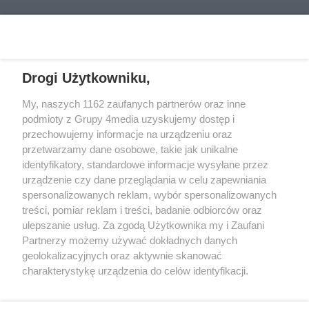
Drogi Użytkowniku,
My, naszych 1162 zaufanych partnerów oraz inne
podmioty z Grupy 4media uzyskujemy dostęp i
przechowujemy informacje na urządzeniu oraz
przetwarzamy dane osobowe, takie jak unikalne
Kontakt
Redakcja
Reklama
Regulamin
identyfikatory, standardowe informacje wysyłane przez
Polityka prywatności
urządzenie czy dane przeglądania w celu zapewniania
spersonalizowanych reklam, wybór spersonalizowanych
treści, pomiar reklam i treści, badanie odbiorców oraz
Zapisz się do newslettera
ulepszanie usług. Za zgodą Użytkownika my i Zaufani
Dołącz do grona ludzi najlepiej poinformowanych!
Partnerzy możemy używać dokładnych danych
geolokalizacyjnych oraz aktywnie skanować
Zapisz się »
charakterystykę urządzenia do celów identyfikacji.
Ponieważ cenimy Twoją prywatność, prosimy o zgodę na
Szukaj
korzystanie z tych technologii poprzez kliknięcie