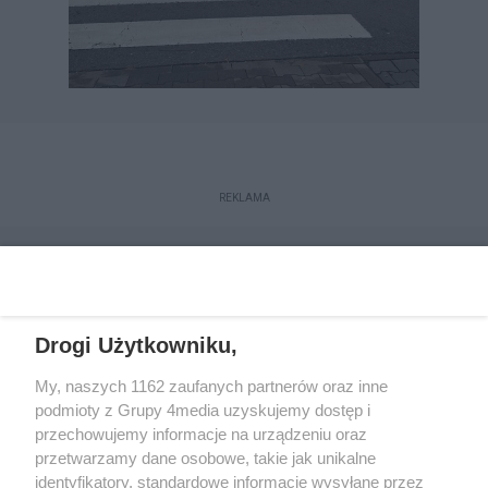
REKLAMA
Drogi Użytkowniku,
My, naszych 1162 zaufanych partnerów oraz inne
podmioty z Grupy 4media uzyskujemy dostęp i
przechowujemy informacje na urządzeniu oraz
przetwarzamy dane osobowe, takie jak unikalne
Kontakt
Redakcja
Reklama
Regulamin
identyfikatory, standardowe informacje wysyłane przez
Polityka prywatności