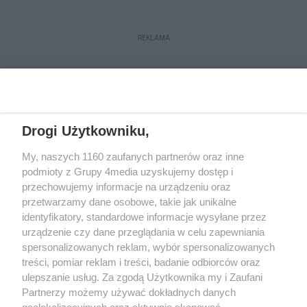
REKLAMA
Drogi Użytkowniku,
My, naszych 1160 zaufanych partnerów oraz inne
podmioty z Grupy 4media uzyskujemy dostęp i
przechowujemy informacje na urządzeniu oraz
przetwarzamy dane osobowe, takie jak unikalne
Kontakt
Redakcja
Reklama
Regulamin
identyfikatory, standardowe informacje wysyłane przez
Polityka prywatności
urządzenie czy dane przeglądania w celu zapewniania
spersonalizowanych reklam, wybór spersonalizowanych
treści, pomiar reklam i treści, badanie odbiorców oraz
Zapisz się do newslettera
ulepszanie usług. Za zgodą Użytkownika my i Zaufani
Dołącz do grona ludzi najlepiej poinformowanych!
Partnerzy możemy używać dokładnych danych