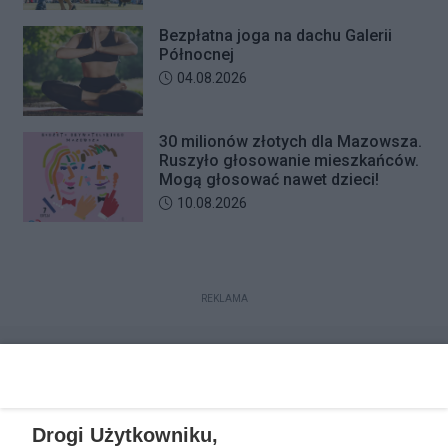
Bezpłatna joga na dachu Galerii
Północnej
Data dodania artykułu:
04.08.2026
30 milionów złotych dla Mazowsza.
Ruszyło głosowanie mieszkańców.
Mogą głosować nawet dzieci!
Data dodania artykułu:
10.08.2026
REKLAMA
Drogi Użytkowniku,