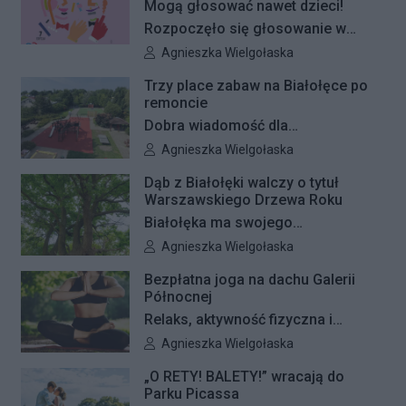
Mogą głosować nawet dzieci!
Rozpoczęło się głosowanie w
Budżecie Obywatelskim Mazowsza.
Autor artykułu:
Agnieszka Wielgołaska
W tym roku mieszkańcy
Trzy place zabaw na Białołęce po
województwa zdecydują, na jakie
remoncie
projekty zostanie przeznaczonych
Dobra wiadomość dla
30 mln zł. Co ważne, głosować
najmłodszych mieszkańców
Autor artykułu:
Agnieszka Wielgołaska
może każdy mieszkaniec
Białołęki i ich rodziców. Zakończyły
Mazowsza – także dzieci. Sprawdź,
Dąb z Białołęki walczy o tytuł
się remonty nawierzchni na trzech
Warszawskiego Drzewa Roku
kto może oddać głos i jak zrobić to
placach zabaw – przy ulicach
Białołęka ma swojego
krok po kroku.
Kiersnowskiego, Ruskowy Bród i
reprezentanta w plebiscycie na
Autor artykułu:
Agnieszka Wielgołaska
Ceramicznej.
Warszawskie Drzewo Roku. Do
Bezpłatna joga na dachu Galerii
finałowej dwunastki zakwalifikował
Północnej
się okazały dąb szypułkowy
Relaks, aktywność fizyczna i
rosnący przy ul. Konturowej. Teraz
wyjątkowa przestrzeń pełna zieleni
Autor artykułu:
Agnieszka Wielgołaska
o zwycięstwie zadecydują głosy
– Galeria Północna wraz z Klubem
mieszkańców.
„O RETY! BALETY!” wracają do
Fitness Zdrofit zapraszają
Parku Picassa