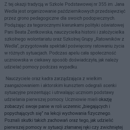
Z tej okazji tradycją w Szkole Podstawowej nr 355 im. Jana
Wedla jest organizowanie październikowych przedsięwzięć
przez grono pedagogiczne dla swoich podopiecznych.
Podążając za tegorocznymi kierunkami polityki oświatowej
Pani Beata Żentkowska, nauczycielka historii i założycielka
szkolnego wolontariatu oraz Szkolnej Grupy „Ratowników z
Wedla”, przygotowała spektakl poświęcony ratowaniu życia
w różnych sytuacjach. Podczas apelu cała społeczność
uczniowska w ciekawy sposób doświadczyła, jak należy
udzielać pomocy podczas wypadku.
Nauczyciele oraz kadra zarządzająca z wielkim
zaangażowaniem i aktorskim kunsztem odegrali scenki
sytuacyjne prezentując i utrwalając uczniom podstawy
udzielania pierwszej pomocy. Uczniowie mieli
okazję
zobaczyć swoje panie w roli uczennic „biegających i
popychających się” na lekcji wychowania fizycznego.
Poznali skutki takich zachowań oraz tego, jak udzielić
pierwszej pomocy w sytuacji złamanej ręki czy zwichniętej