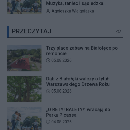
mieszkańców na bezpłatne zajęcia
Muzyka, taniec i sąsiedzka
jogi.
atmosfera ponownie zagoszczą w
Autor artykułu:
Agnieszka Wielgołaska
Parku Picassa. Już 7 sierpnia
rozpocznie się VII edycja
PRZECZYTAJ
plenerowych potańcówek „O RETY!
Kliknij 
BALETY!
Trzy place zabaw na Białołęce po
remoncie
Data dodania artykułu:
05.08.2026
Dąb z Białołęki walczy o tytuł
Warszawskiego Drzewa Roku
Data dodania artykułu:
05.08.2026
„O RETY! BALETY!” wracają do
Parku Picassa
Data dodania artykułu:
04.08.2026