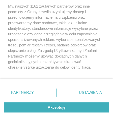
My, naszych 1162 zaufanych partnerów oraz inne
podmioty z Grupy 4media uzyskujemy dostęp i
przechowujemy informacje na urządzeniu oraz
przetwarzamy dane osobowe, takie jak unikalne
Kontakt
Redakcja
Reklama
Regulamin
identyfikatory, standardowe informacje wysyłane przez
Polityka prywatności
urządzenie czy dane przeglądania w celu zapewniania
spersonalizowanych reklam, wybór spersonalizowanych
treści, pomiar reklam i treści, badanie odbiorców oraz
Zapisz się do newslettera
ulepszanie usług. Za zgodą Użytkownika my i Zaufani
Dołącz do grona ludzi najlepiej poinformowanych!
Partnerzy możemy używać dokładnych danych
geolokalizacyjnych oraz aktywnie skanować
Zapisz się »
charakterystykę urządzenia do celów identyfikacji.
Ponieważ cenimy Twoją prywatność, prosimy o zgodę na
Szukaj
korzystanie z tych technologii poprzez kliknięcie
„Akceptuję”. Zgoda jest dobrowolna i zawsze możesz ją
zmienić/wycofać klikając przycisk ustawień prywatności
PARTNERZY
USTAWIENIA
znajdujący się w lewym dolnym rogu strony
. Niektóre
Facebook.com
X.com
Instagram.com
rodzaje przetwarzania danych nie wymagają zgody
użytkownika, ale masz prawo sprzeciwić się takiemu
Akceptuję
przetwarzaniu. Preferencje będą miały zastosowania tylko