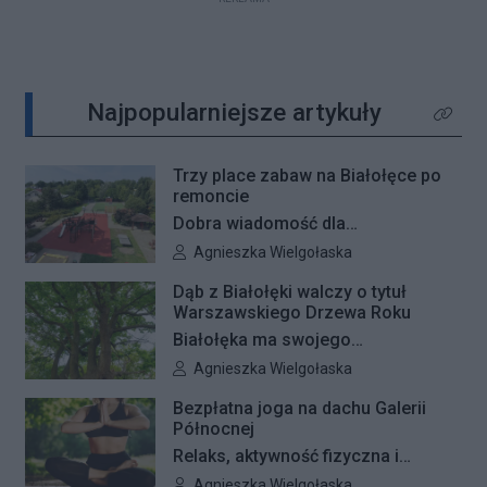
Najpopularniejsze artykuły
Kliknij 
Trzy place zabaw na Białołęce po
remoncie
Dobra wiadomość dla
najmłodszych mieszkańców
Autor artykułu:
Agnieszka Wielgołaska
Białołęki i ich rodziców. Zakończyły
Dąb z Białołęki walczy o tytuł
się remonty nawierzchni na trzech
Warszawskiego Drzewa Roku
placach zabaw – przy ulicach
Białołęka ma swojego
Kiersnowskiego, Ruskowy Bród i
reprezentanta w plebiscycie na
Autor artykułu:
Agnieszka Wielgołaska
Ceramicznej.
Warszawskie Drzewo Roku. Do
Bezpłatna joga na dachu Galerii
finałowej dwunastki zakwalifikował
Północnej
się okazały dąb szypułkowy
Relaks, aktywność fizyczna i
rosnący przy ul. Konturowej. Teraz
wyjątkowa przestrzeń pełna zieleni
Autor artykułu:
Agnieszka Wielgołaska