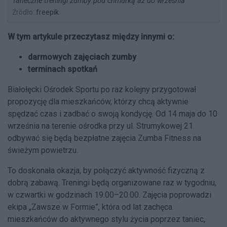
Taneczne treningi zumby pod chmurką aż do września
Źródło:
freepik
W tym artykule przeczytasz między innymi o:
darmowych zajęciach zumby
terminach spotkań
Białołęcki Ośrodek Sportu po raz kolejny przygotował
propozycję dla mieszkańców, którzy chcą aktywnie
spędzać czas i zadbać o swoją kondycję. Od 14 maja do 10
września na terenie ośrodka przy ul. Strumykowej 21
odbywać się będą bezpłatne zajęcia Zumba Fitness na
świeżym powietrzu.
To doskonała okazja, by połączyć aktywność fizyczną z
dobrą zabawą. Treningi będą organizowane raz w tygodniu,
w czwartki w godzinach 19.00–20.00. Zajęcia poprowadzi
ekipa „Zawsze w Formie”, która od lat zachęca
mieszkańców do aktywnego stylu życia poprzez taniec,