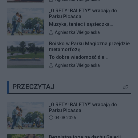
o zwycięstwie zadecydują głosy
– Galeria Północna wraz z Klubem
mieszkańców.
„O RETY! BALETY!” wracają do
Fitness Zdrofit zapraszają
Parku Picassa
mieszkańców na bezpłatne zajęcia
Muzyka, taniec i sąsiedzka
jogi.
atmosfera ponownie zagoszczą w
Autor artykułu:
Agnieszka Wielgołaska
Parku Picassa. Już 7 sierpnia
Boisko w Parku Magiczna przejdzie
rozpocznie się VII edycja
metamorfozę
plenerowych potańcówek „O RETY!
To dobra wiadomość dla
BALETY!
mieszkańców Białołęki i miłośników
Autor artykułu:
Agnieszka Wielgołaska
aktywnego wypoczynku. Boisko
wielofunkcyjne w Parku Magiczna
PRZECZYTAJ
zostanie kompleksowo
Kliknij 
zmodernizowane.
„O RETY! BALETY!” wracają do
Parku Picassa
Data dodania artykułu:
04.08.2026
Bezpłatna joga na dachu Galerii