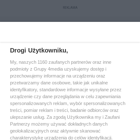
REKLAMA
Drogi Użytkowniku,
My, naszych 1160 zaufanych partnerów oraz inne
podmioty z Grupy 4media uzyskujemy dostęp i
przechowujemy informacje na urządzeniu oraz
przetwarzamy dane osobowe, takie jak unikalne
Kontakt
Redakcja
Reklama
Regulamin
identyfikatory, standardowe informacje wysyłane przez
Polityka prywatności
urządzenie czy dane przeglądania w celu zapewniania
spersonalizowanych reklam, wybór spersonalizowanych
treści, pomiar reklam i treści, badanie odbiorców oraz
Zapisz się do newslettera
ulepszanie usług. Za zgodą Użytkownika my i Zaufani
Dołącz do grona ludzi najlepiej poinformowanych!
Partnerzy możemy używać dokładnych danych
geolokalizacyjnych oraz aktywnie skanować
Zapisz się »
charakterystykę urządzenia do celów identyfikacji.