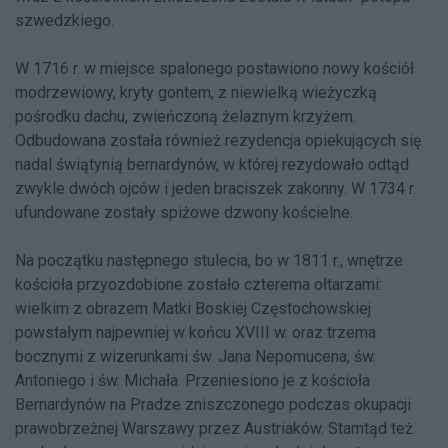
szwedzkiego.
W 1716 r. w miejsce spalonego postawiono nowy kościół
modrzewiowy, kryty gontem, z niewielką wieżyczką
pośrodku dachu, zwieńczoną żelaznym krzyżem.
Odbudowana została również rezydencja opiekujących się
nadal świątynią bernardynów, w której rezydowało odtąd
zwykle dwóch ojców i jeden braciszek zakonny. W 1734 r.
ufundowane zostały spiżowe dzwony kościelne.
Na początku następnego stulecia, bo w 1811 r., wnętrze
kościoła przyozdobione zostało czterema ołtarzami:
wielkim z obrazem Matki Boskiej Częstochowskiej
powstałym najpewniej w końcu XVIII w. oraz trzema
bocznymi z wizerunkami św. Jana Nepomucena, św.
Antoniego i św. Michała. Przeniesiono je z kościoła
Bernardynów na Pradze zniszczonego podczas okupacji
prawobrzeżnej Warszawy przez Austriaków. Stamtąd też