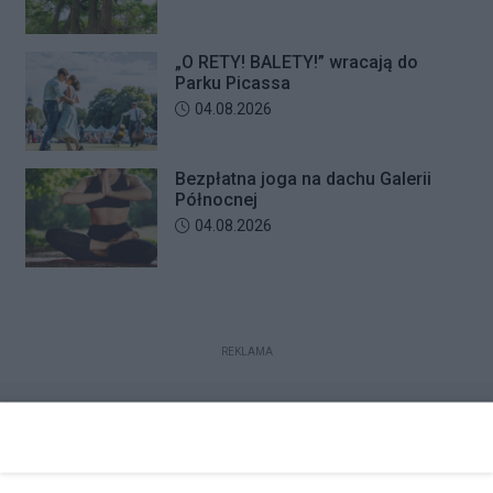
„O RETY! BALETY!” wracają do
Parku Picassa
Data dodania artykułu:
04.08.2026
Bezpłatna joga na dachu Galerii
Północnej
Data dodania artykułu:
04.08.2026
REKLAMA