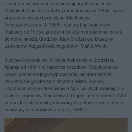
Uszkodzony podczas działań wojennych kościół św.
Michała Archanioła został wyremontowany w 1954 r. przez
przedsiębiorstwo budowlane Władysława
Tomaszewskiego. W 1958 r. stał się filią kościoła w
Markach, od 1975 r. zaś pełni funkcję samodzielnej parafii,
do której należą: Grodzisk, Kąty Grodziskie, Brzeziny,
Lewandów, Augustówek, Augustów i Mańki-Wojdy.
Budynek kościoła św. Michała Archanioła w Grodzisku
figuruje od 1984 r. w rejestrze zabytków. Zabytkowe po
części jest także jego wyposażenie, na które oprócz
wspomnianego ołtarza z obrazem Matki Boskiej
Częstochowskiej i drewnianych figur świętych składają się
również: obraz św. Stanisława biskupa i męczennika z XVIII
w. oraz kielich mszalny datowany na połowę tego stulecia,
osadzony na dorobionej stopie z 1889 r.