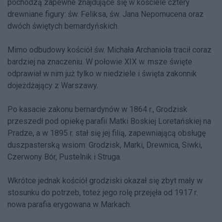
pochodzą zapewne znajdujące się w kościele cztery
drewniane figury: św. Feliksa, św. Jana Nepomucena oraz
dwóch świętych bernardyńskich.
Mimo odbudowy kościół św. Michała Archanioła tracił coraz
bardziej na znaczeniu. W połowie XIX w. msze święte
odprawiał w nim już tylko w niedziele i święta zakonnik
dojeżdżający z Warszawy.
Po kasacie zakonu bernardynów w 1864 r., Grodzisk
przeszedł pod opiekę parafii Matki Boskiej Loretańskiej na
Pradze, a w 1895 r. stał się jej filią, zapewniającą obsługę
duszpasterską wsiom: Grodzisk, Marki, Drewnica, Siwki,
Czerwony Bór, Pustelnik i Struga.
Wkrótce jednak kościół grodziski okazał się zbyt mały w
stosunku do potrzeb, toteż jego rolę przejęła od 1917 r.
nowa parafia erygowana w Markach.