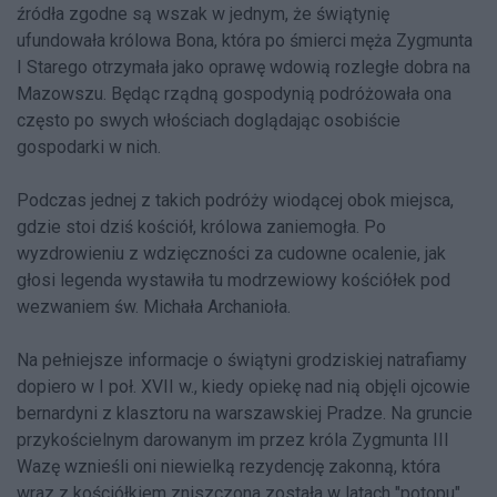
źródła zgodne są wszak w jednym, że świątynię
ufundowała królowa Bona, która po śmierci męża Zygmunta
I Starego otrzymała jako oprawę wdowią rozległe dobra na
Mazowszu. Będąc rządną gospodynią podróżowała ona
często po swych włościach doglądając osobiście
gospodarki w nich.
Podczas jednej z takich podróży wiodącej obok miejsca,
gdzie stoi dziś kościół, królowa zaniemogła. Po
wyzdrowieniu z wdzięczności za cudowne ocalenie, jak
głosi legenda wystawiła tu modrzewiowy kościółek pod
wezwaniem św. Michała Archanioła.
Na pełniejsze informacje o świątyni grodziskiej natrafiamy
dopiero w I poł. XVII w., kiedy opiekę nad nią objęli ojcowie
bernardyni z klasztoru na warszawskiej Pradze. Na gruncie
przykościelnym darowanym im przez króla Zygmunta III
Wazę wznieśli oni niewielką rezydencję zakonną, która
wraz z kościółkiem zniszczona została w latach "potopu"