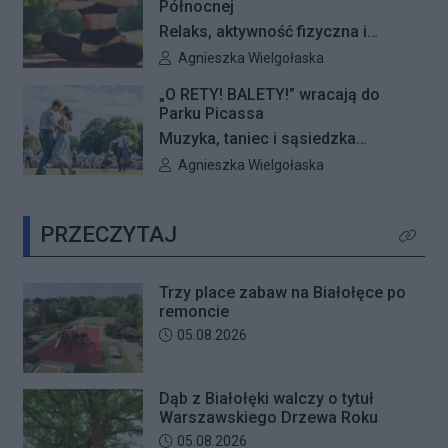
Północnej
się okazały dąb szypułkowy
Relaks, aktywność fizyczna i
rosnący przy ul. Konturowej. Teraz
wyjątkowa przestrzeń pełna zieleni
Autor artykułu:
Agnieszka Wielgołaska
o zwycięstwie zadecydują głosy
– Galeria Północna wraz z Klubem
mieszkańców.
„O RETY! BALETY!” wracają do
Fitness Zdrofit zapraszają
Parku Picassa
mieszkańców na bezpłatne zajęcia
Muzyka, taniec i sąsiedzka
jogi.
atmosfera ponownie zagoszczą w
Autor artykułu:
Agnieszka Wielgołaska
Parku Picassa. Już 7 sierpnia
rozpocznie się VII edycja
PRZECZYTAJ
plenerowych potańcówek „O RETY!
Kliknij 
BALETY!
Trzy place zabaw na Białołęce po
remoncie
Data dodania artykułu:
05.08.2026
Dąb z Białołęki walczy o tytuł
Warszawskiego Drzewa Roku
Data dodania artykułu:
05.08.2026