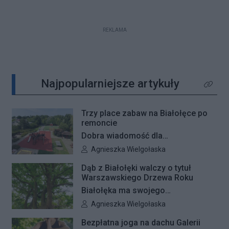
REKLAMA
Najpopularniejsze artykuły
Kliknij 
Trzy place zabaw na Białołęce po
remoncie
Dobra wiadomość dla
najmłodszych mieszkańców
Autor artykułu:
Agnieszka Wielgołaska
Białołęki i ich rodziców. Zakończyły
Dąb z Białołęki walczy o tytuł
się remonty nawierzchni na trzech
Warszawskiego Drzewa Roku
placach zabaw – przy ulicach
Białołęka ma swojego
Kiersnowskiego, Ruskowy Bród i
reprezentanta w plebiscycie na
Autor artykułu:
Agnieszka Wielgołaska
Ceramicznej.
Warszawskie Drzewo Roku. Do
Bezpłatna joga na dachu Galerii
finałowej dwunastki zakwalifikował