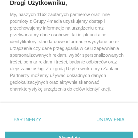
Drogi Użytkowniku,
My, naszych 1162 zaufanych partnerów oraz inne
podmioty z Grupy 4media uzyskujemy dostęp i
przechowujemy informacje na urządzeniu oraz
przetwarzamy dane osobowe, takie jak unikalne
Kontakt
Redakcja
Reklama
Regulamin
identyfikatory, standardowe informacje wysyłane przez
Polityka prywatności
urządzenie czy dane przeglądania w celu zapewniania
spersonalizowanych reklam, wybór spersonalizowanych
treści, pomiar reklam i treści, badanie odbiorców oraz
Zapisz się do newslettera
ulepszanie usług. Za zgodą Użytkownika my i Zaufani
Dołącz do grona ludzi najlepiej poinformowanych!
Partnerzy możemy używać dokładnych danych
geolokalizacyjnych oraz aktywnie skanować
Zapisz się »
charakterystykę urządzenia do celów identyfikacji.
Ponieważ cenimy Twoją prywatność, prosimy o zgodę na
Szukaj
korzystanie z tych technologii poprzez kliknięcie
„Akceptuję”. Zgoda jest dobrowolna i zawsze możesz ją
zmienić/wycofać klikając przycisk ustawień prywatności
PARTNERZY
USTAWIENIA
znajdujący się w lewym dolnym rogu strony
. Niektóre
Facebook.com
X.com
Instagram.com
rodzaje przetwarzania danych nie wymagają zgody
użytkownika, ale masz prawo sprzeciwić się takiemu
Akceptuję