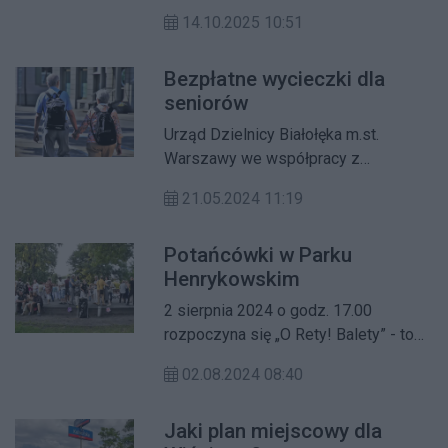
Szkoła Podstawowa nr 356 na
14.10.2025 10:51
Głębockiej zamieni się w taneczną
arenę – wszystko za sprawą Warsaw
Bezpłatne wycieczki dla
Moves 2025, ogólnopolskiego
seniorów
festiwalu kultury hip-hop, który
połączy warsztaty, muzykę i
Urząd Dzielnicy Białołęka m.st.
prawdziwego ducha ulicy.
Warszawy we współpracy z
Białołęcka Rada Seniorów BRS
21.05.2024 11:19
organizuje 6 nieodpłatnych wycieczek
dla białołęckich seniorów.
Potańcówki w Parku
Henrykowskim
2 sierpnia 2024 o godz. 17.00
rozpoczyna się „O Rety! Balety” - to
już V edycja.
02.08.2024 08:40
Jaki plan miejscowy dla