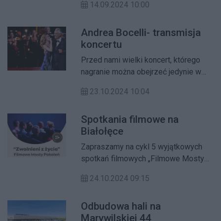
14.09.2024 10:00
numerem telefonu 47 723 86 69, 47
723 87 50. Informacje można też
Andrea Bocelli- transmisja
przesyłać na adres e-mail:
kp-
koncertu
targowek.poszukiwani@ksp.policja.gov.p
Przed nami wielki koncert, którego
nagranie można obejrzeć jedynie w
kinach.
23.10.2024 10:04
Spotkania filmowe na
Białołęce
Zapraszamy na cykl 5 wyjątkowych
spotkań filmowych „Filmowe Mosty
Pokoleń".
24.10.2024 09:15
Odbudowa hali na
Marywilskiej 44