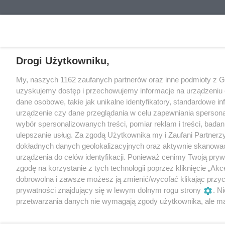
Drogi Użytkowniku,
My, naszych 1162 zaufanych partnerów oraz inne podmioty z 
uzyskujemy dostęp i przechowujemy informacje na urządzeniu
dane osobowe, takie jak unikalne identyfikatory, standardowe i
urządzenie czy dane przeglądania w celu zapewniania sperson
wybór spersonalizowanych treści, pomiar reklam i treści, badan
ulepszanie usług. Za zgodą Użytkownika my i Zaufani Partne
dokładnych danych geolokalizacyjnych oraz aktywnie skanowa
urządzenia do celów identyfikacji. Ponieważ cenimy Twoją pry
zgodę na korzystanie z tych technologii poprzez kliknięcie „Akce
dobrowolna i zawsze możesz ją zmienić/wycofać klikając przyc
prywatności znajdujący się w lewym dolnym rogu strony
. N
przetwarzania danych nie wymagają zgody użytkownika, ale m
się takiemu przetwarzaniu. Preferencje będą miały zastosowania 