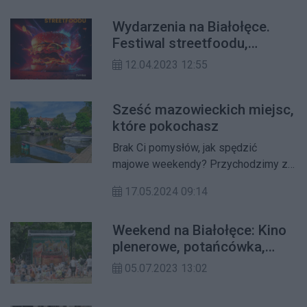
tendencja i zamiłowanie do koloru
Wydarzenia na Białołęce.
zielonego (trawniki, drzewa, krzewy).
Festiwal streetfoodu,
proszki Holi i koncert Natalii
12.04.2023 12:55
Nykiel
Sześć mazowieckich miejsc,
które pokochasz
Brak Ci pomysłów, jak spędzić
majowe weekendy? Przychodzimy z
pomocą. Proponujemy 6 lokalizacji w
17.05.2024 09:14
województwie mazowieckim, które
oczarują Cię swoją wyjątkowością.
Weekend na Białołęce: Kino
plenerowe, potańcówka,
teatr i warsztaty dla dzieci!
05.07.2023 13:02