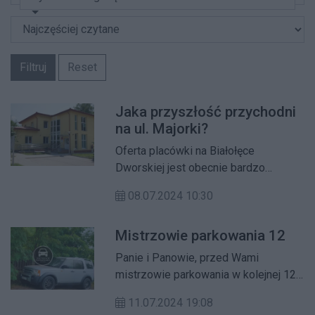
Filtruj
Reset
Jaka przyszłość przychodni
na ul. Majorki?
Oferta placówki na Białołęce
Dworskiej jest obecnie bardzo
skromna. Mieszkańcy okolic czekają
08.07.2024 10:30
na pediatrę.
Mistrzowie parkowania 12
Panie i Panowie, przed Wami
mistrzowie parkowania w kolejnej 12
edycji, przedstawieni w różnorodny
11.07.2024 19:08
sposób. Oczywiście nadal występuję