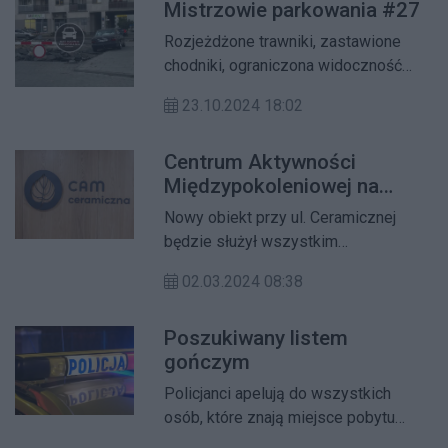
Mistrzowie parkowania #27
Rozjeżdżone trawniki, zastawione
chodniki, ograniczona widoczność
przejść dla pieszych oraz parkowanie
23.10.2024 18:02
nieuprawnionych pojazdów na miejscu
dla osób z niepełnosprawnością - tak
Centrum Aktywności
wygląda krajobraz naszych
Międzypokoleniowej na
białołęckich ulic niemal każdego dnia.
Białołęce.
Zobaczcie jak "Mistrzowie
Nowy obiekt przy ul. Ceramicznej
parkowania" parkowali w tym tygodniu
będzie służył wszystkim
w Naszej dzielnicy.
mieszkańcom dzielnicy, a w
02.03.2024 08:38
szczególności seniorom, osobom z
niepełnosprawnościami i dzieciom w
Poszukiwany listem
wieku żłobkowym.
gończym
Policjanci apelują do wszystkich
osób, które znają miejsce pobytu
ściganego mężczyzny o kontakt pod