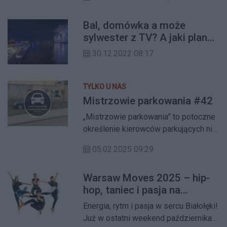
Zwierzęta te pojawiają się również na
terenach przez nas zarządzanych.
Bal, domówka a może
sylwester z TV? A jaki plan
masz dla Fafika i Mruczka?
30.12.2022 08:17
TYLKO U NAS
Mistrzowie parkowania #42
„Mistrzowie parkowania” to potoczne
określenie kierowców parkujących nie
tylko nieprzepisowo, lecz także w
05.02.2025 09:29
sposób urągający zdrowemu
rozsądkowi. Zobaczcie jakie
Warsaw Moves 2025 – hip-
znaleźliśmy"kwiatki" z tego tygodnia
hop, taniec i pasja na
na Białołęce.
Głębockiej
Energia, rytm i pasja w sercu Białołęki!
Już w ostatni weekend października