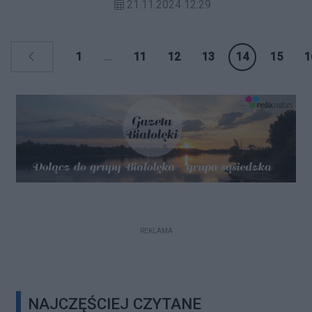
21.11.2024 12:29
Patronów białołęckich ulic.
1
...
11
12
13
14
15
1
REKLAMA
NAJCZĘŚCIEJ CZYTANE