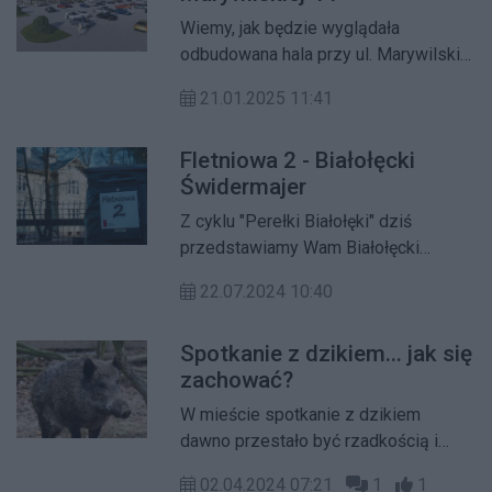
Wiemy, jak będzie wyglądała
odbudowana hala przy ul. Marywilskiej
44.
21.01.2025 11:41
Fletniowa 2 - Białołęcki
Świdermajer
Z cyklu "Perełki Białołęki" dziś
przedstawiamy Wam Białołęcki
Świdermajer – perłę warszawskiej
22.07.2024 10:40
architektury drewnianej, która
powstała ok. 1900 r.
Spotkanie z dzikiem... jak się
zachować?
W mieście spotkanie z dzikiem
dawno przestało być rzadkością i
raczej przestaliśmy się temu dziwić.
02.04.2024 07:21
1
1