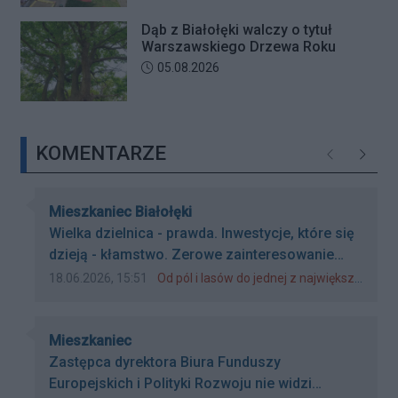
Dąb z Białołęki walczy o tytuł
Warszawskiego Drzewa Roku
Data dodania artykułu:
05.08.2026
KOMENTARZE
Poprzednie
Następ
Autor komentarza:
Mieszkaniec Białołęki
Treść komentarza:
Wielka dzielnica - prawda. Inwestycje, które się
dzieją - kłamstwo. Zerowe zainteresowanie
dzielnicą - prawda. Strategia rozwoju - NIE
Data dodania komentarza:
Źródło komentarza:
18.06.2026, 15:51
Od pól i lasów do jednej z największych dzielnic Warszawy. Jak zmieniła się Białołęka w ciągu ostatnich 20 lat?
Metro - NIE Drogi - NIE Tramwaj - po raz kolejny
obiecane i tyle. Nigdy już nie zagłosuję na PO i
Autor komentarza:
resztę bandy. DOŚĆ
Mieszkaniec
Treść komentarza:
Zastępca dyrektora Biura Funduszy
Europejskich i Polityki Rozwoju nie widzi