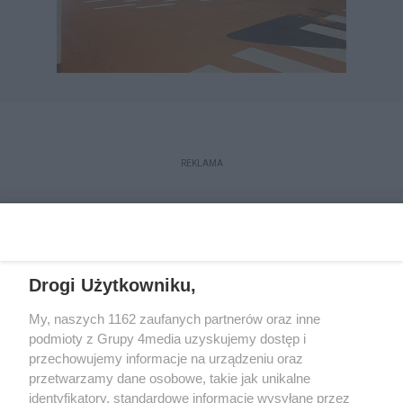
REKLAMA
Drogi Użytkowniku,
My, naszych 1162 zaufanych partnerów oraz inne
podmioty z Grupy 4media uzyskujemy dostęp i
przechowujemy informacje na urządzeniu oraz
przetwarzamy dane osobowe, takie jak unikalne
Kontakt
Redakcja
Reklama
Regulamin
identyfikatory, standardowe informacje wysyłane przez
Polityka prywatności