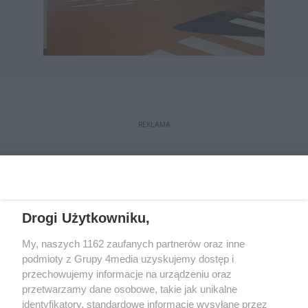
REKLAMA
Drogi Użytkowniku,
My, naszych 1162 zaufanych partnerów oraz inne
podmioty z Grupy 4media uzyskujemy dostęp i
przechowujemy informacje na urządzeniu oraz
przetwarzamy dane osobowe, takie jak unikalne
Kontakt
Redakcja
Reklama
Regulamin
identyfikatory, standardowe informacje wysyłane przez
Polityka prywatności