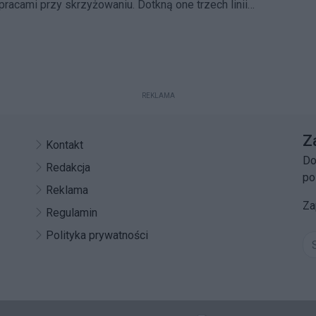
racami przy skrzyżowaniu. Dotkną one trzech linii
332 i 527.
REKLAMA
Z
Kontakt
Do
Redakcja
po
Reklama
Za
Regulamin
Polityka prywatności