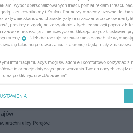
klam, wybór spersonalizowanych treści, pomiar reklam i treści, bad
 zgodą Użytkownika my i Zaufani Partnerzy możemy używać dokład
az aktywnie skanować charakterystykę urządzenia do celów identyfi
ch Grodziskich
ść, prosimy o zgodę na korzystanie z tych technologii poprzez klikn
a i zawsze możesz ją zmienić/wycofać klikając przycisk ustawień pr
ia na Białołęce rusza drugi etap prac związanych z
ogu strony
. Niektóre rodzaje przetwarzania danych nie wymagaj
ty Grodziskie.
iwić się takiemu przetwarzaniu. Preferencje będą miały zastosowania
26
1
szymi informacjami, abyś mógł świadomie i komfortowo korzystać z
 szansę jeździć częściej.
gółowe informacje dotyczące przetwarzania Twoich danych znajdzi
s
. oraz po kliknięciu w „Ustawienia”.
wie zwiększenia częstotliwości kursowania autobusu nr
USTAWIENIA
rajów
wierzchni ulicy Porajów.