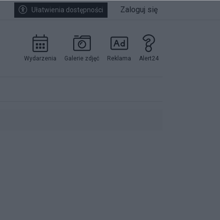
Zaloguj się
Ułatwienia dostępności
Wydarzenia
Galerie zdjęć
Reklama
Alert24
kowników.