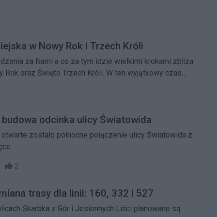
ejska w Nowy Rok i Trzech Króli
zenia za Nami a co za tym idzie wielkimi krokami zbliża
y Rok oraz Święto Trzech Króli. W ten wyjątkowy czas
t Publiczny będzie funkcjonował inaczej.
 budowa odcinka ulicy Światowida
, otwarte zostało północne połączenie ulicy Światowida z
ęce.
04
2
na trasy dla linii: 160, 332 i 527
ulicach Skarbka z Gór i Jesiennych Liści planowane są