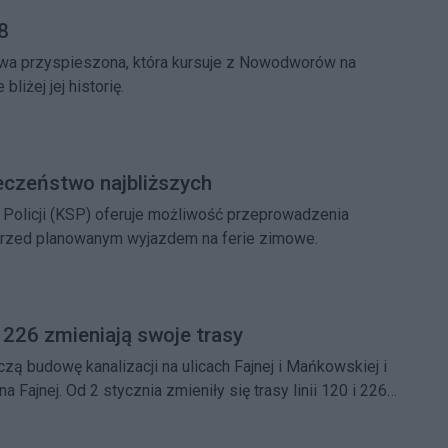
18
owa przyspieszona, która kursuje z Nowodworów na
bliżej jej historię.
eczeństwo najbliższych
Policji (KSP) oferuje możliwość przeprowadzenia
 przed planowanym wyjazdem na ferie zimowe.
 226 zmieniają swoje trasy
 budowę kanalizacji na ulicach Fajnej i Mańkowskiej i
a Fajnej. Od 2 stycznia zmieniły się trasy linii 120 i 226.
zamknięta pozostanie ulica Kąty Grodziskie.