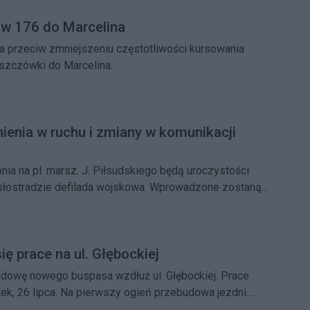
w 176 do Marcelina
ja przeciw zmniejszeniu częstotliwości kursowania
szczówki do Marcelina.
enia w ruchu i zmiany w komunikacji
nia na pl. marsz. J. Piłsudskiego będą uroczystości
łostradzie defilada wojskowa. Wprowadzone zostaną
gowym i kursowaniu Warszawskiego Transportu
ę prace na ul. Głębockiej
owę nowego buspasa wzdłuż ul. Głębockiej. Prace
tek, 26 lipca. Na pierwszy ogień przebudowa jezdni.
odziewać się utrudnień.