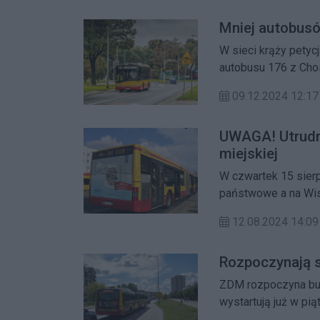
Mniej autobusó
W sieci krąży petyc
autobusu 176 z Cho
09.12.2024 12:17
UWAGA! Utrudni
miejskiej
W czwartek 15 sierp
państwowe a na Wis
zmiany w ruchu dro
12.08.2024 14:09
Publicznego.
Rozpoczynają si
ZDM rozpoczyna bud
wystartują już w pią
Kierowcy powinni sp