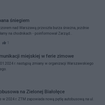
pana śniegiem
czorem nad Warszawą przeszła burza śnieżna, jezdnie
ałamy na chodnikach - poinformował Zarząd
a.
37
1
munikacji miejskiej w ferie zimowe
.01.2024 r. nastąpią zmiany w organizacji Warszawskiego
ego.
obusowa na Zielonej Białołęce
ce w 2024 r. ZTM zapowiada nową pętlę autobusową na ul.