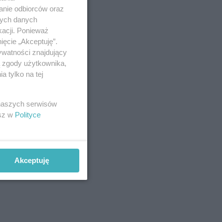
anie odbiorców oraz
nych danych
kacji. Ponieważ
ięcie „Akceptuję”.
ywatności znajdujący
ą zgody użytkownika,
 tylko na tej
 naszych serwisów
esz w
Polityce
Akceptuję