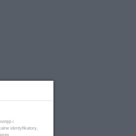
ostęp i
lne identyfikatory,
iania