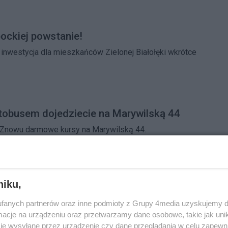
ockiej powstanie!
inwestycja dla mieszkańców Zielonej Białołęki wkrótce
tobusem dojedziecie na Marywilską 44
. Znowu darmowe kursy na Marywilską 44.
niku,
a na Głębockiej
fanych partnerów oraz inne podmioty z Grupy 4media uzyskujemy d
przetargu na budowę pasa dla autobusów na Białołęce.
cje na urządzeniu oraz przetwarzamy dane osobowe, takie jak unika
terech wykonawców.
je wysyłane przez urządzenie czy dane przeglądania w celu zapewn