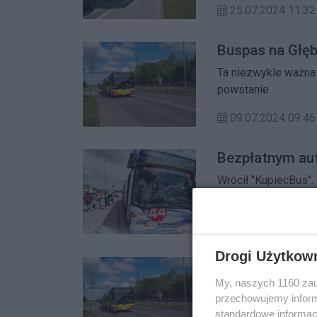
25.07.2024 11:32
Buspas na Głęb
Ta niezwykle ważna 
powstanie.
09.07.2024 09:46
Bezpłatnym au
Wrócił "KupiecBus"
13.04.2024 19:17
Drogi Użytkow
Budowa buspas
My, naszych 1160 zau
Otworzono oferty w 
przechowujemy informa
Zgłosiło się aż cz
standardowe informac